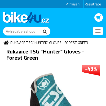
Přihlášení
Registrace
Toggl
navig
RUKAVICE TSG "HUNTER" GLOVES - FOREST GREEN
Rukavice TSG "Hunter" Gloves -
Forest Green
-43%