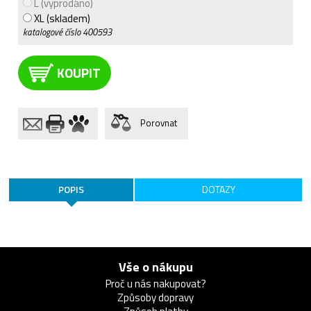
L (vyprodáno)
XL (skladem)
katalogové číslo
400593
KOUPIT
Porovnat
POPIS
DOTAZY
Vše o nákupu
Proč u nás nakupovat?
Způsoby dopravy