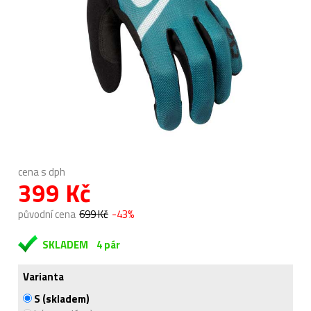
cena s dph
399 Kč
původní cena
699 Kč
-43%
SKLADEM
4 pár
Varianta
S (skladem)