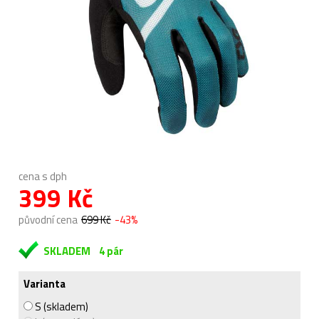
cena s dph
399 Kč
původní cena
699 Kč
-43%
SKLADEM
4 pár
Varianta
S (skladem)