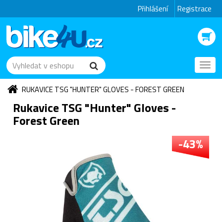
Přihlášení
Registrace
Toggl
navig
RUKAVICE TSG "HUNTER" GLOVES - FOREST GREEN
Rukavice TSG "Hunter" Gloves -
Forest Green
-43%