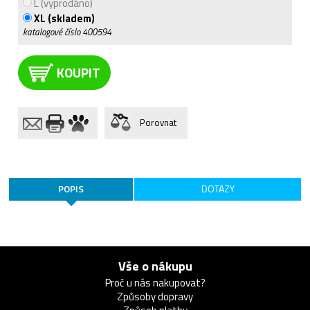
L (vyprodáno)
XL (skladem)
katalogové číslo
400594
KOUPIT
Porovnat
POPIS
DOTAZY
Vše o nákupu
Proč u nás nakupovat?
Způsoby dopravy