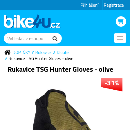
Přihlášení
Registrace
Toggl
navig
DOPLŇKY
Rukavice
Dlouhé
Rukavice TSG Hunter Gloves - olive
Rukavice TSG Hunter Gloves - olive
-31%