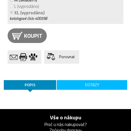
L (vyprodáno)
XL (vyprodáno)
katalogové číslo
400598
KOUPIT
Porovnat
POPIS
DOTAZY
Vše o nákupu
Proč u nás nakupovat?
Způsoby dopravy