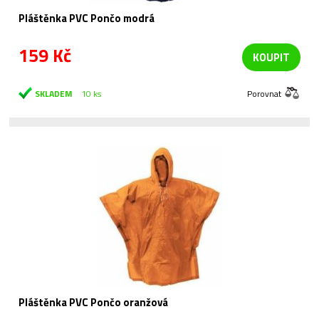
Pláštěnka PVC Pončo modrá
159 Kč
KOUPIT
SKLADEM
10 ks
Porovnat
Pláštěnka PVC Pončo oranžová