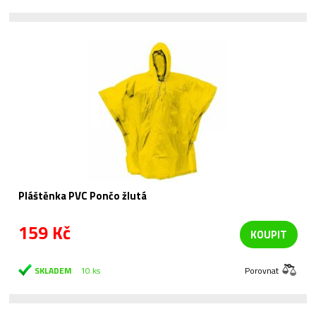
Pláštěnka PVC Pončo žlutá
159 Kč
KOUPIT
SKLADEM
10 ks
Porovnat