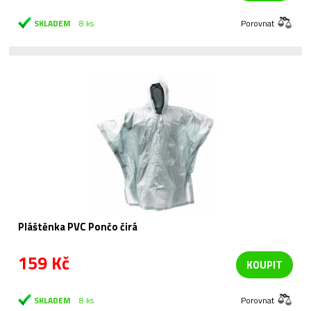
SKLADEM
8 ks
Porovnat
Pláštěnka PVC Pončo čirá
159 Kč
KOUPIT
SKLADEM
8 ks
Porovnat