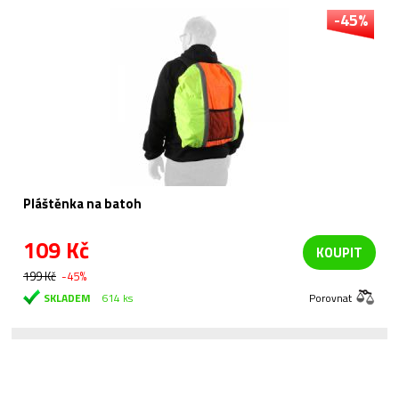
-45%
Pláštěnka na batoh
109 Kč
KOUPIT
199 Kč
-45%
SKLADEM
614 ks
Porovnat