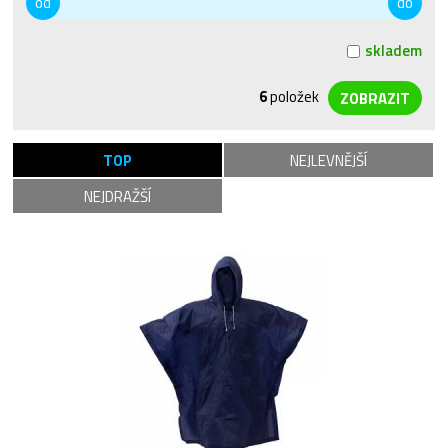
od
do
skladem
6
položek
TOP
NEJLEVNĚJŠÍ
NEJDRAŽŠÍ