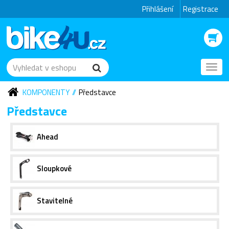
Přihlášení
Registrace
Toggl
navig
KOMPONENTY
Představce
Představce
Ahead
Sloupkové
Stavitelné