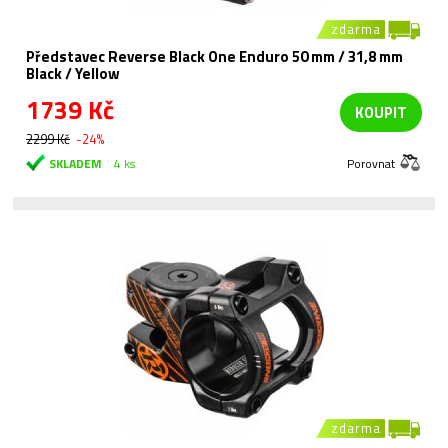
zdarma
Představec Reverse Black One Enduro 50 mm / 31,8 mm
Black / Yellow
1739 Kč
KOUPIT
2299 Kč
-24%
SKLADEM
4 ks
Porovnat
zdarma