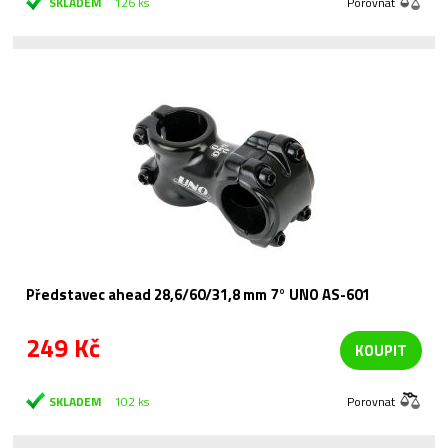
SKLADEM
126 ks
Porovnat
Představec ahead 28,6/60/31,8 mm 7° UNO AS-601
249 Kč
KOUPIT
SKLADEM
102 ks
Porovnat