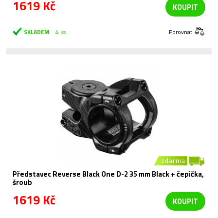
1619 Kč
KOUPIT
SKLADEM
4 ks
Porovnat
zdarma
Představec Reverse Black One D-2 35 mm Black + čepička,
šroub
1619 Kč
KOUPIT