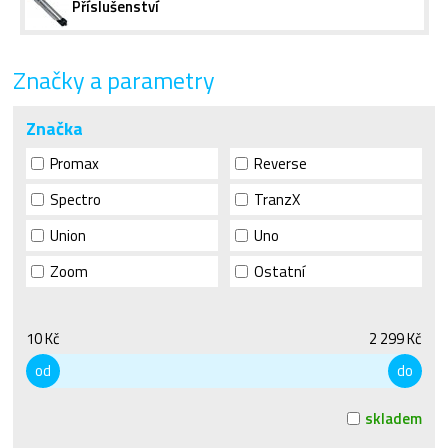
Příslušenství
Značky a parametry
Značka
Promax
Reverse
Spectro
TranzX
Union
Uno
Zoom
Ostatní
10 Kč
2 299 Kč
od
do
skladem