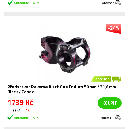
SKLADEM
4 ks
Porovnat
-24%
zdarma
Představec Reverse Black One Enduro 50 mm / 31,8 mm
Black / Candy
1739 Kč
KOUPIT
2299 Kč
-24%
SKLADEM
3 ks
Porovnat