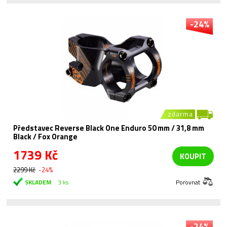
-24%
zdarma
Představec Reverse Black One Enduro 50 mm / 31,8 mm
Black / Fox Orange
1739 Kč
KOUPIT
2299 Kč
-24%
SKLADEM
3 ks
Porovnat
-24%