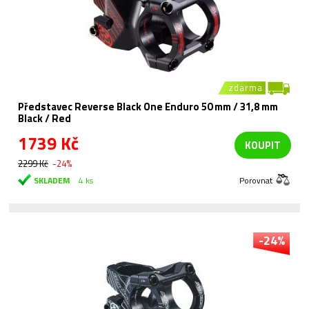
zdarma
Představec Reverse Black One Enduro 50 mm / 31,8 mm
Black / Red
1739 Kč
KOUPIT
2299 Kč
-24%
SKLADEM
4 ks
Porovnat
-24%