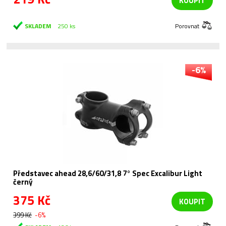
KOUPIT
SKLADEM
250 ks
Porovnat
-6%
Představec ahead 28,6/60/31,8 7° Spec Excalibur Light
černý
375 Kč
KOUPIT
399 Kč
-6%