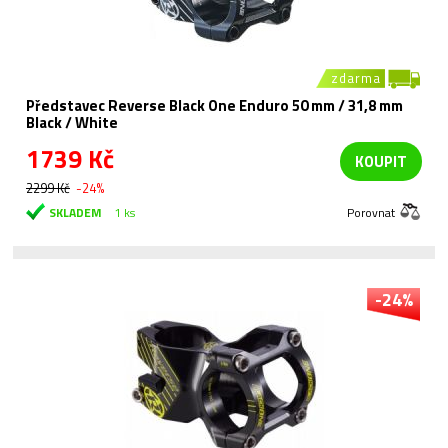
zdarma
Představec Reverse Black One Enduro 50 mm / 31,8 mm
Black / White
1739 Kč
KOUPIT
2299 Kč
-24%
SKLADEM
1 ks
Porovnat
-24%