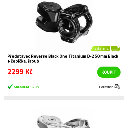
zdarma
Představec Reverse Black One Titanium D-2 50 mm Black
+ čepička, šroub
2299 Kč
KOUPIT
SKLADEM
4 ks
Porovnat