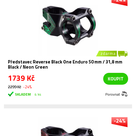
zdarma
Představec Reverse Black One Enduro 50 mm / 31,8 mm
Black / Neon Green
1739 Kč
KOUPIT
2299 Kč
-24%
SKLADEM
4 ks
Porovnat
-24%