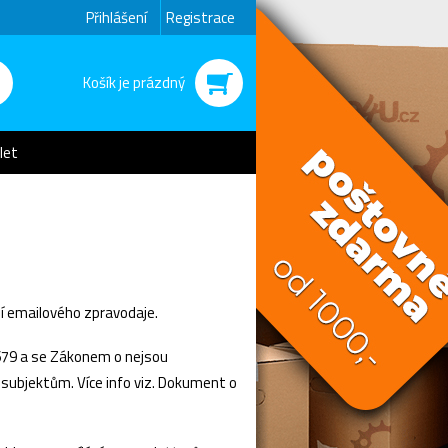
Přihlášení
Registrace
Košík je prázdný
let
ní emailového zpravodaje.
/679 a se Zákonem o nejsou
ubjektům. Více info viz. Dokument o