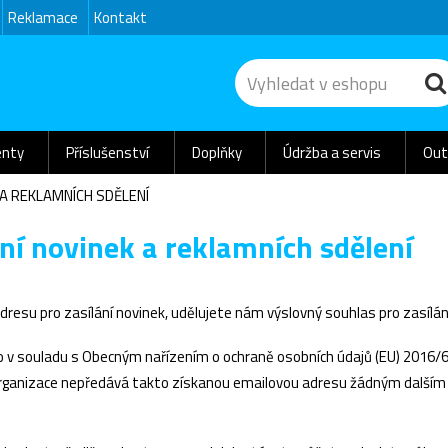
Reklamace
Kontakt
nty
Příslušenství
Doplňky
Údržba a servis
Out
 A REKLAMNÍCH SDĚLENÍ
ní novinek a reklamních sdělení
dresu pro zasílání novinek, udělujete nám výslovný souhlas pro zasílá
no v souladu s Obecným nařízením o ochraně osobních údajů (EU) 2016
ganizace nepředává takto získanou emailovou adresu žádným dalším s