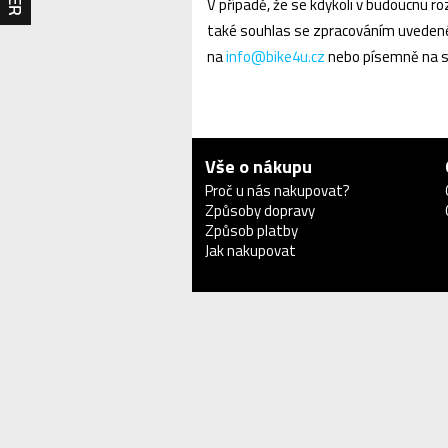
V případě, že se kdykoli v budoucnu 
také souhlas se zpracováním uvedené
na
info@bike4u.cz
nebo písemně na sí
Vše o nákupu
Proč u nás nakupovat?
Způsoby dopravy
Způsob platby
Jak nakupovat