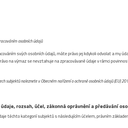
pracováním osobních údajů
racováním svých osobních údajů, máte právo jej kdykoli odvolat a my ú
ávo na výmaz se nevztahuje na zpracovávané údaje v rámci povinnost
ech subjektů naleznete v Obecném nařízení o ochraně osobních údajů (EU) 20
údaje, rozsah, účel, zákonná oprávnění a předávání oso
aje těchto kategorií subjektů s následujícím účelem, právním základ