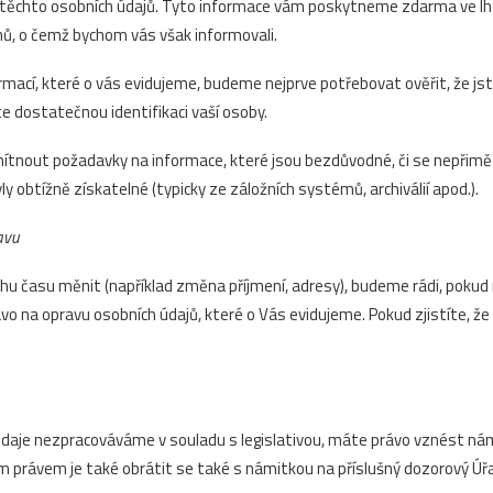
ců těchto osobních údajů. Tyto informace vám poskytneme zdarma ve l
dnů, o čemž bychom vás však informovali.
mací, které o vás evidujeme, budeme nejprve potřebovat ověřit, že jst
e dostatečnou identifikaci vaší osoby.
nout požadavky na informace, které jsou bezdůvodné, či se nepřiměřen
ly obtížně získatelné (typicky ze záložních systémů, archiválií apod.).
avu
hu času měnit (například změna příjmení, adresy), budeme rádi, pokud 
vo na opravu osobních údajů, které o Vás evidujeme. Pokud zjistíte, že 
údaje nezpracováváme v souladu s legislativou, máte právo vznést ná
právem je také obrátit se také s námitkou na příslušný dozorový Úř