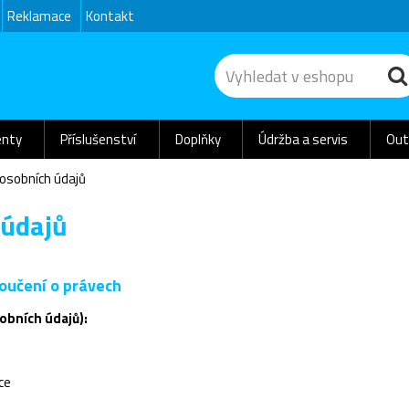
Reklamace
Kontakt
nty
Příslušenství
Doplňky
Údržba a servis
Out
osobních údajů
 údajů
poučení o právech
obních údajů):
ice