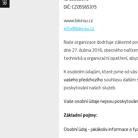
DIČ: CZ05565375
www.bike4u.cz
info@bike4u.cz
Naše organizace dodržuje zákonné pov
dne 27. dubna 2016, obecného nařízen
technická a organizační opatření, aby
K osobním údajům, které jsme od vás
vašeho předchozího
souhlasu dalším s
poskytování našich služeb.
Vaše osobní údaje
nejsou poskytovány
Základní pojmy:
Osobní údaj - jakákoliv informace o fy