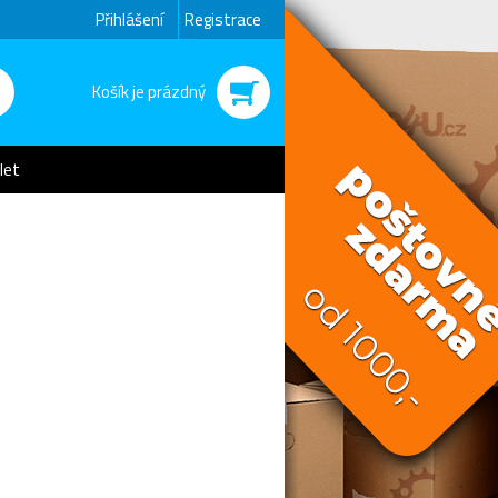
Přihlášení
Registrace
Košík je prázdný
let