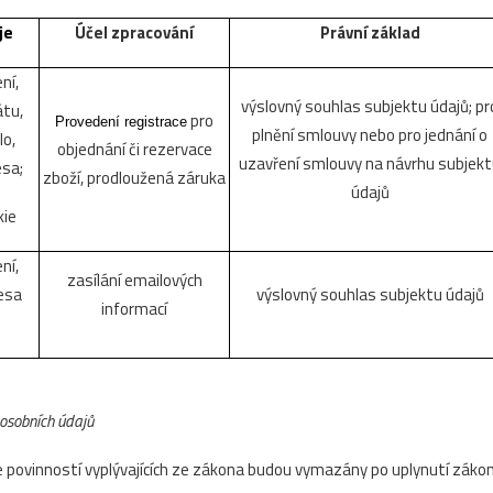
je
Účel zpracování
Právní základ
ní,
výslovný souhlas subjektu údajů; pr
átu,
pro
Provedení registrace
plnění smlouvy nebo pro jednání o
lo,
objednání či rezervace
uzavření smlouvy na návrhu subjek
esa;
zboží, prodloužená záruka
údajů
kie
ní,
zasílání emailových
esa
výslovný souhlas subjektu údajů
informací
osobních údajů
 povinností vyplývajících ze zákona budou vymazány po uplynutí zákonn