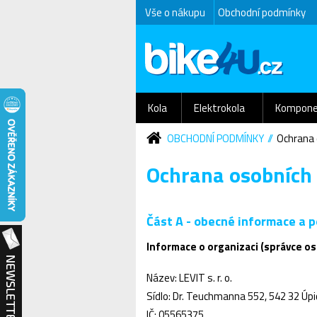
Vše o nákupu
Obchodní podmínky
Kola
Elektrokola
Kompone
OBCHODNÍ PODMÍNKY
Ochrana 
Ochrana osobních
Část A - obecné informace a 
Informace o organizaci (správce os
Název: LEVIT s. r. o.
Sídlo: Dr. Teuchmanna 552, 542 32 Úp
IČ: 05565375