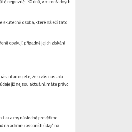
hůtě nejpozději 30 dnů, v mimořádných
e skutečně osoba, které náleží tato
ě opakují, případně jejich získání
nás informujete, že u vás nastala
údaje již nejsou aktuální, máte právo
mitku a my následně prověříme
ad na ochranu osobních údajů na