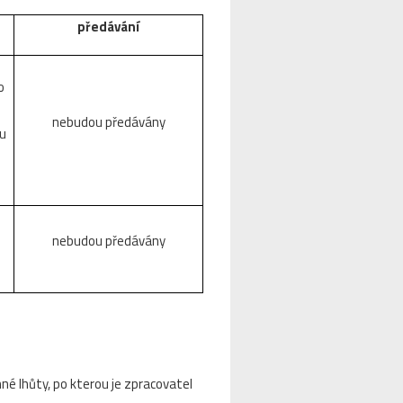
předávání
o
nebudou předávány
tu
nebudou předávány
é lhůty, po kterou je zpracovatel