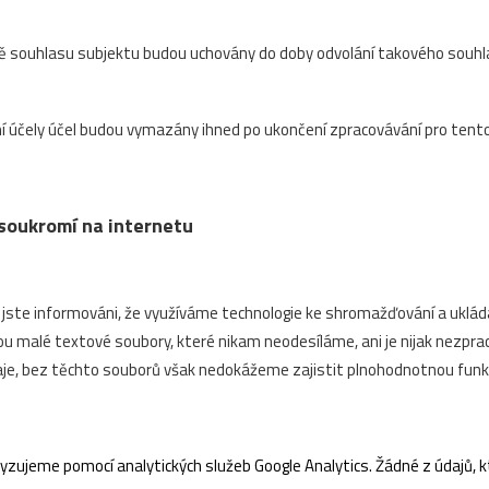
 souhlasu subjektu budou uchovány do doby odvolání takového souhlasu
í účely účel budou vymazány ihned po ukončení zpracovávání pro tento
e soukromí na internetu
 jste informováni, že využíváme technologie ke shromažďování a uklád
sou malé textové soubory, které nikam neodesíláme, ani je nijak nezpr
je, bez těchto souborů však nedokážeme zajistit plnohodnotnou fun
ujeme pomocí analytických služeb Google Analytics. Žádné z údajů, k