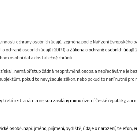
innosti ochrany osobních údajů, zejména podle Nařízení Evropského p
í o ochraně osobních údajů (GDPR)
a
Zákona o ochraně osobních údajů
chom osobní data dostatečně chránili.
 získali, nemá přístup žádná neoprávněná osoba a nepředáváme je be
ubjektům, pokud to nevyžaduje zákon, nebo pokud to není nutné pro n
 třetím stranám a nejsou zasílány mimo území České republiky, ani m
zické osobě, např. jméno, příjmení, bydliště, údaje o narození, telefon, 