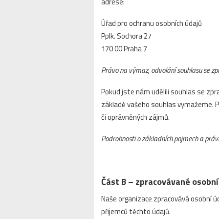
adrese:
Úřad pro ochranu osobních údajů
Pplk. Sochora 27
170 00 Praha 7
Právo na výmaz, odvolání souhlasu se z
Pokud jste nám udělili souhlas se zp
základě vašeho souhlas vymažeme. Pr
či oprávněných zájmů.
Podrobnosti o základních pojmech a práv
Část B – zpracovávané osobní 
Naše organizace zpracovává osobní úd
příjemců těchto údajů.