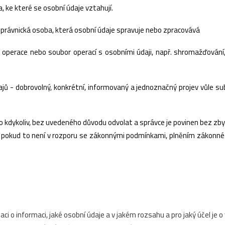
a, ke které se osobní údaje vztahují.
o právnická osoba, která osobní údaje spravuje nebo zpracovává
v operace nebo soubor operací s osobními údaji, např. shromažďován
ů - dobrovolný, konkrétní, informovaný a jednoznačný projev vůle su
 kdykoliv, bez uvedeného důvodu odvolat a správce je povinen bez z
t, pokud to není v rozporu se zákonnými podmínkami, plněním zákonné
i o informaci, jaké osobní údaje a v jakém rozsahu a pro jaký účel je 