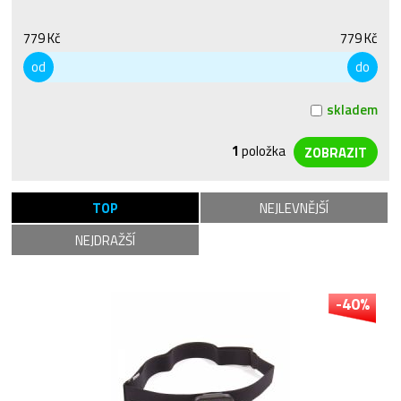
779 Kč
779 Kč
od
do
skladem
1
položka
TOP
NEJLEVNĚJŠÍ
NEJDRAŽŠÍ
-40%