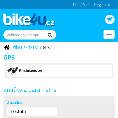
Přihlášení
Registrace
Toggl
navig
PŘÍSLUŠENSTVÍ
GPS
GPS
Příslušenství
Značky a parametry
Značka
Ostatní