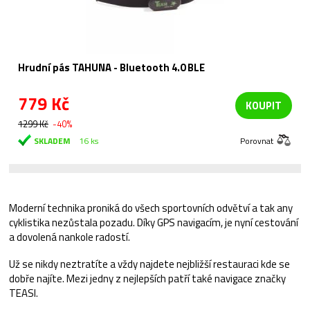
Hrudní pás TAHUNA - Bluetooth 4.0 BLE
779 Kč
KOUPIT
1299 Kč
-40%
SKLADEM
16 ks
Porovnat
Moderní technika proniká do všech sportovních odvětví a tak any
cyklistika nezůstala pozadu. Díky GPS navigacím, je nyní cestování
a dovolená nankole radostí.
Už se nikdy neztratíte a vždy najdete nejbližší restauraci kde se
dobře najíte. Mezi jedny z nejlepších patří také navigace značky
TEASI.