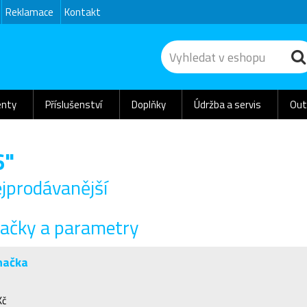
Reklamace
Kontakt
nty
Příslušenství
Doplňky
Údržba a servis
Out
6"
jprodávanější
ačky a parametry
načka
Kč