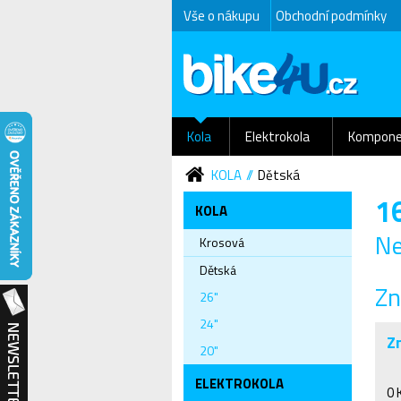
Vše o nákupu
Obchodní podmínky
Kola
Elektrokola
Kompone
KOLA
Dětská
1
KOLA
Ne
Krosová
Dětská
Zn
26"
24"
Z
20"
ELEKTROKOLA
0 