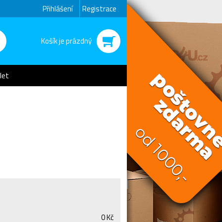
Přihlášení
Registrace
Košík je prázdný
let
0 Kč