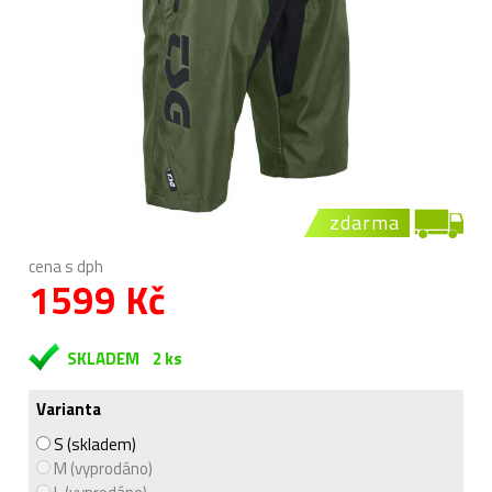
zdarma
cena s dph
1599 Kč
SKLADEM
2 ks
Varianta
S (skladem)
M (vyprodáno)