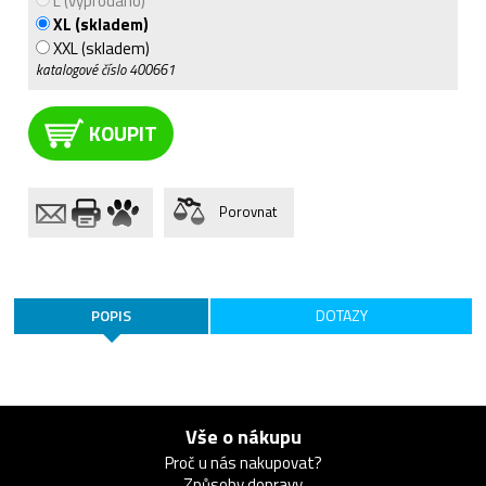
L (vyprodáno)
XL (skladem)
XXL (skladem)
katalogové číslo
400661
KOUPIT
Porovnat
POPIS
DOTAZY
Vše o nákupu
Proč u nás nakupovat?
Způsoby dopravy