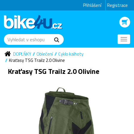
Přihlášení
Registrace
Toggl
navig
DOPLŇKY
Oblečení
Cyklo kalhoty
Kraťasy TSG Trailz 2.0 Olivine
Kraťasy TSG Trailz 2.0 Olivine