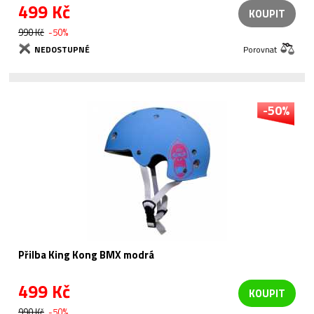
499 Kč
KOUPIT
990 Kč
-50%
NEDOSTUPNÉ
Porovnat
-50%
Přilba King Kong BMX modrá
499 Kč
KOUPIT
990 Kč
-50%