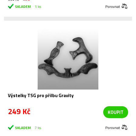
SKLADEM
1 ks
Porovnat
Výstelky TSG pro přilbu Gravity
249 Kč
KOUPIT
SKLADEM
7 ks
Porovnat