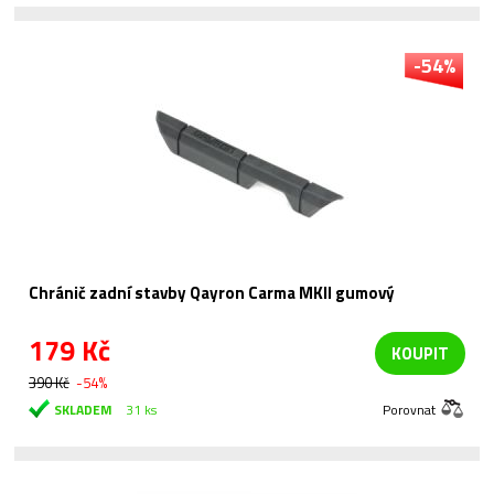
-54%
Chránič zadní stavby Qayron Carma MKII gumový
179 Kč
KOUPIT
390 Kč
-54%
SKLADEM
31 ks
Porovnat