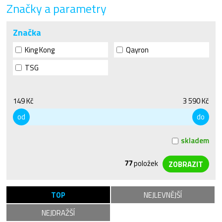
Značky a parametry
Značka
King Kong
Qayron
TSG
149 Kč
3 590 Kč
od
do
skladem
77
položek
TOP
NEJLEVNĚJŠÍ
NEJDRAŽŠÍ