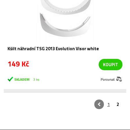
Kšilt náhradní TSG 2013 Evolution Visor white
149 Kč
KOUPIT
SKLADEM
3 ks
Porovnat
1
2