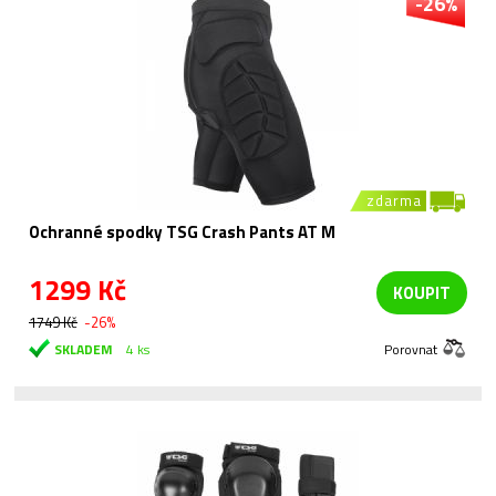
-26%
zdarma
Ochranné spodky TSG Crash Pants AT M
1299 Kč
KOUPIT
1749 Kč
-26%
SKLADEM
4 ks
Porovnat