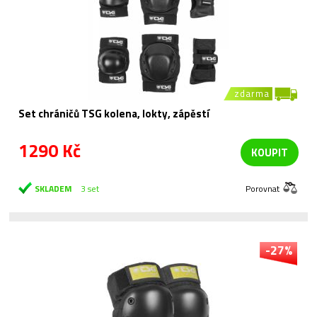
zdarma
Set chráničů TSG kolena, lokty, zápěstí
1290 Kč
KOUPIT
SKLADEM
3 set
Porovnat
-27%