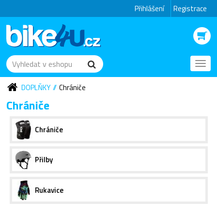
Přihlášení
Registrace
Toggl
navig
DOPLŇKY
Chrániče
Chrániče
Chrániče
Přilby
Rukavice