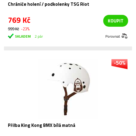
Chrániče holení / podkolenky TSG Riot
769 Kč
KOUPIT
999 Kč
-23%
SKLADEM
2 pár
Porovnat
-50%
Přilba King Kong BMX bílá matná