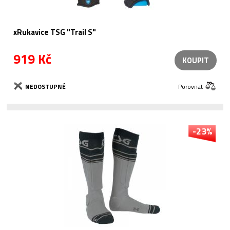
xRukavice TSG "Trail S"
919 Kč
KOUPIT
NEDOSTUPNÉ
Porovnat
-23%