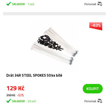
SKLADEM
1 set
Porovnat
-63%
Drát 34R STEEL SPOKES 50 ks bílé
129 Kč
KOUPIT
350 Kč
-63%
SKLADEM
26 set
Porovnat