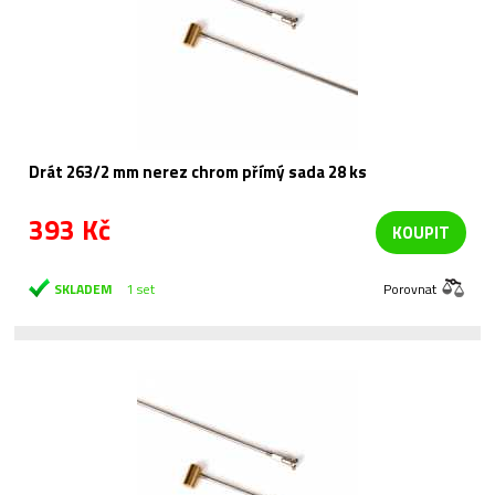
Drát 263/2 mm nerez chrom přímý sada 28 ks
393 Kč
KOUPIT
SKLADEM
1 set
Porovnat