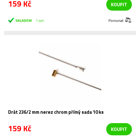
159 Kč
KOUPIT
SKLADEM
1 set
Porovnat
Drát 236/2 mm nerez chrom přímý sada 10 ks
159 Kč
KOUPIT