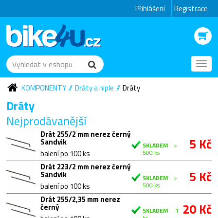
Přihlášení
Registrace
Toggl
navig
KOMPONENTY
Dráty a niple
Dráty
Dráty
Nejprodávanější
Drát 255/2 mm nerez černý
5 Kč
Sandvik
SKLADEM
>
balení po 100 ks
500 ks
Drát 223/2 mm nerez černý
5 Kč
Sandvik
SKLADEM
>
balení po 100 ks
500 ks
Drát 255/2,35 mm nerez
20 Kč
černý
SKLADEM
1
ks