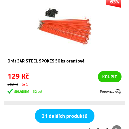
-63%
Drát 34R STEEL SPOKES 50 ks oranžové
129 Kč
KOUPIT
350 Kč
-63%
SKLADEM
32 set
Porovnat
21 dalších produktů