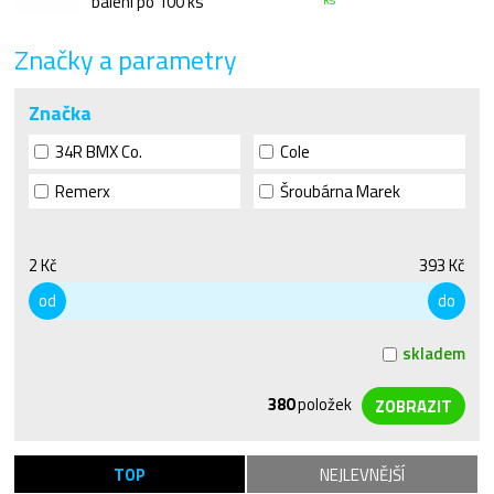
balení po 100 ks
Značky a parametry
Značka
34R BMX Co.
Cole
Remerx
Šroubárna Marek
2 Kč
393 Kč
od
do
skladem
380
položek
TOP
NEJLEVNĚJŠÍ