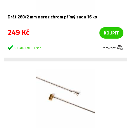
Drát 268/2 mm nerez chrom přímý sada 16 ks
249 Kč
KOUPIT
SKLADEM
1 set
Porovnat