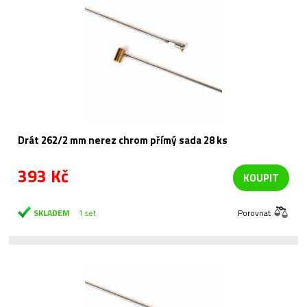
Drát 262/2 mm nerez chrom přímý sada 28 ks
393 Kč
KOUPIT
SKLADEM
1 set
Porovnat