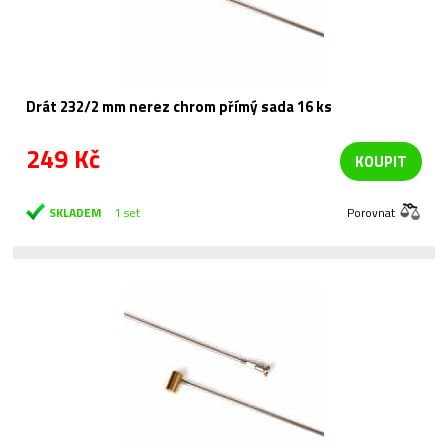
Drát 232/2 mm nerez chrom přímý sada 16 ks
249 Kč
KOUPIT
SKLADEM
1 set
Porovnat