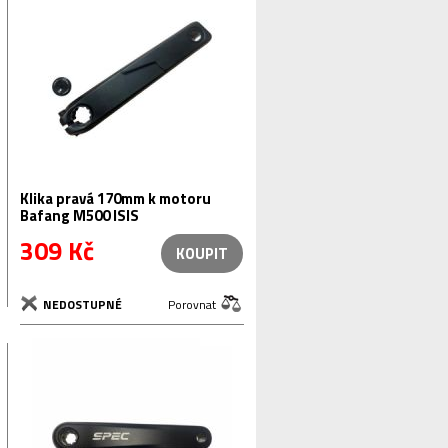
Klika pravá 170mm k motoru
Bafang M500 ISIS
309 Kč
KOUPIT
NEDOSTUPNÉ
Porovnat