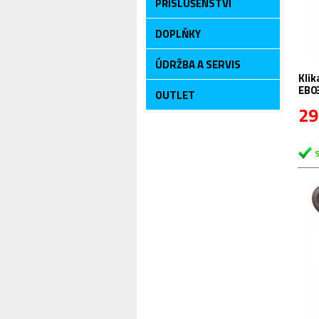
PŘÍSLUŠENSTVÍ
DOPLŇKY
ÚDRŽBA A SERVIS
Klik
EB03
OUTLET
29