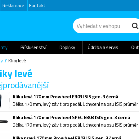
Reklamace
Kontakt
nty
Příslušenství
Doplňky
Údržba a servis
Out
ky
Kliky levé
iky levé
jprodávanější
Klika levá 170 mm Prowheel EB03 ISIS gen. 3 černá
Klika levá 170 mm Prowheel SPEC EB03 ISIS gen. 3 černá
Klika pravá 170 mm Prowheel EB03 ISIS gen. 3 černá