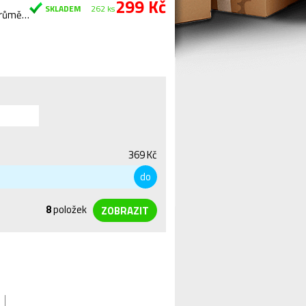
299 Kč
SKLADEM
262 ks
Délka 170 mm, pravý závit pro pedál. Uchycení na osu mini ISIS průměr 16 mm. Včetně uchycovacího…
369 Kč
do
8
položek