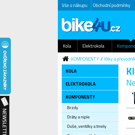
Vše o nákupu
Obchodní podmínky
Kola
Elektrokola
Kompone
KOMPONENTY
Kliky a převodní
Kl
KOLA
Ne
ELEKTROKOLA
KOMPONENTY
Brzdy
Dráty a niple
Duše, ventilky a tmely