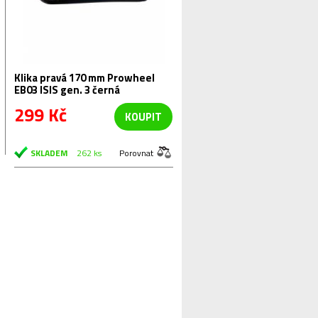
Klika pravá 170 mm Prowheel
EB03 ISIS gen. 3 černá
299 Kč
KOUPIT
SKLADEM
262 ks
Porovnat