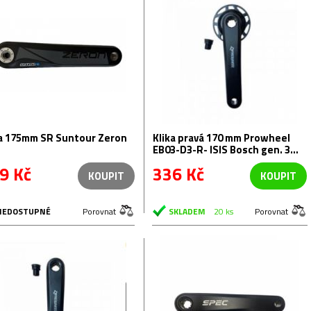
ka 175mm SR Suntour Zeron
Klika pravá 170 mm Prowheel
EB03-D3-R- ISIS Bosch gen. 3
černá s krytem.
9 Kč
336 Kč
KOUPIT
KOUPIT
NEDOSTUPNÉ
Porovnat
SKLADEM
20 ks
Porovnat