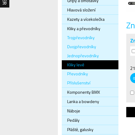
Gripy a omotávky
Hlavová složení
Kazety a vícekolečka
Zn
Kliky a převodníky
Trojpřevodníky
Z
Dvojpřevodníky
Jednopřevodníky
Kliky levé
21
Převodníky
Příslušenství
Komponenty BMX
Lanka a bowdeny
Náboje
Pedály
Pláště, galusky