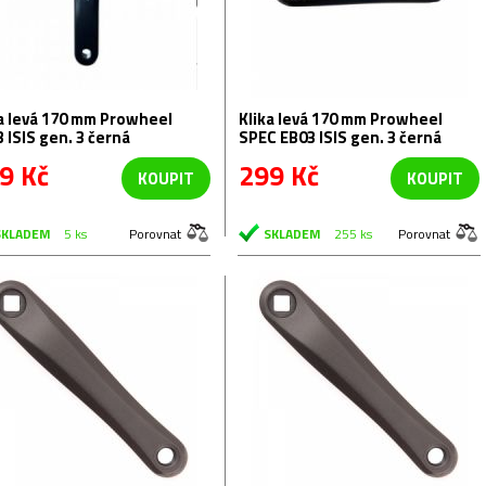
a levá 170 mm Prowheel
Klika levá 170 mm Prowheel
 ISIS gen. 3 černá
SPEC EB03 ISIS gen. 3 černá
9 Kč
299 Kč
KOUPIT
KOUPIT
SKLADEM
5 ks
Porovnat
SKLADEM
255 ks
Porovnat