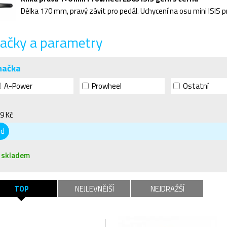
ačky a parametry
načka
A-Power
Prowheel
Ostatní
9 Kč
od
skladem
TOP
NEJLEVNĚJŠÍ
NEJDRAŽŠÍ