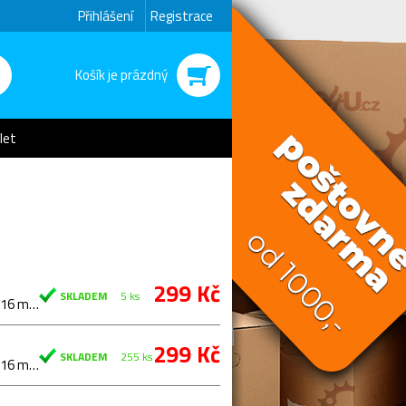
Přihlášení
Registrace
Košík je prázdný
let
299 Kč
SKLADEM
5 ks
Délka 170 mm, levý závit pro pedál. Uchycení na osu ISIS průměr 16 mm. Včetně uchycovacího šroubu…
299 Kč
SKLADEM
255 ks
Délka 170 mm, levý závit pro pedál. Uchycení na osu ISIS průměr 16 mm. Včetně uchycovacího šroubu…