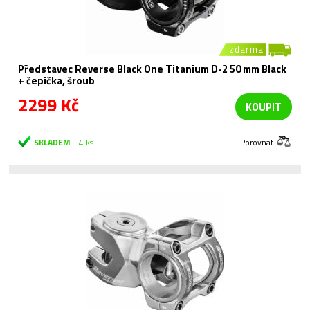
zdarma
Představec Reverse Black One Titanium D-2 50 mm Black
+ čepička, šroub
2299 Kč
KOUPIT
SKLADEM
4 ks
Porovnat