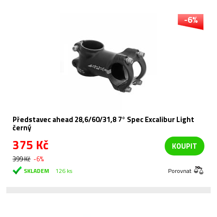
-6%
Představec ahead 28,6/60/31,8 7° Spec Excalibur Light
černý
375 Kč
KOUPIT
399 Kč
-6%
SKLADEM
126 ks
Porovnat