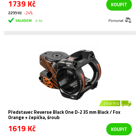
1739 Kč
KOUPIT
2299 Kč
-24%
SKLADEM
4 ks
Porovnat
zdarma
Představec Reverse Black One D-2 35 mm Black / Fox
Orange + čepička, šroub
1619 Kč
KOUPIT