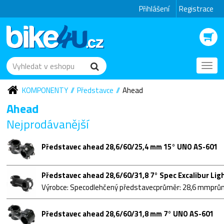
Přihlášení
Registrace
Toggl
navig
KOMPONENTY
Představce
Ahead
Ahead
Nejprodávanější
Představec ahead 28,6/60/25,4 mm 15° UNO AS-601
Představec ahead 28,6/60/31,8 7° Spec Excalibur Lig
Představec ahead 28,6/60/31,8 mm 7° UNO AS-601