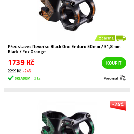
zdarma
Představec Reverse Black One Enduro 50 mm / 31,8 mm
Black / Fox Orange
1739 Kč
KOUPIT
2299 Kč
-24%
SKLADEM
3 ks
Porovnat
-24%