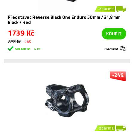
zdarma
Představec Reverse Black One Enduro 50 mm / 31,8 mm
Black / Red
1739 Kč
KOUPIT
2299 Kč
-24%
SKLADEM
4 ks
Porovnat
-24%
zdarma