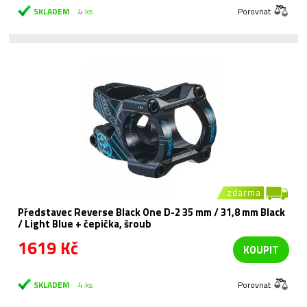
SKLADEM
4 ks
Porovnat
zdarma
Představec Reverse Black One D-2 35 mm / 31,8 mm Black
/ Light Blue + čepička, šroub
1619 Kč
KOUPIT
SKLADEM
4 ks
Porovnat