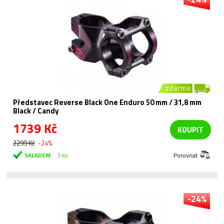
zdarma
Představec Reverse Black One Enduro 50 mm / 31,8 mm
Black / Candy
1739 Kč
KOUPIT
2299 Kč
-24%
SKLADEM
3 ks
Porovnat
-24%