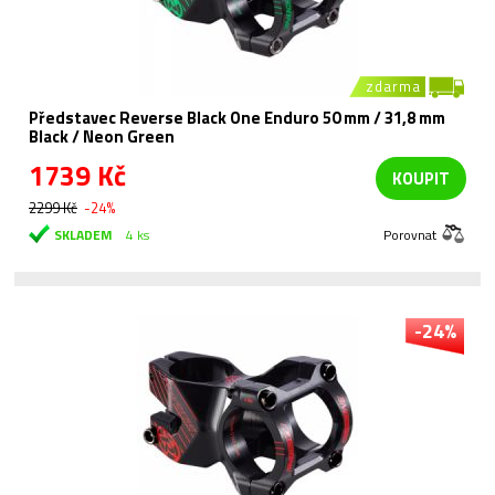
zdarma
Představec Reverse Black One Enduro 50 mm / 31,8 mm
Black / Neon Green
1739 Kč
KOUPIT
2299 Kč
-24%
SKLADEM
4 ks
Porovnat
-24%