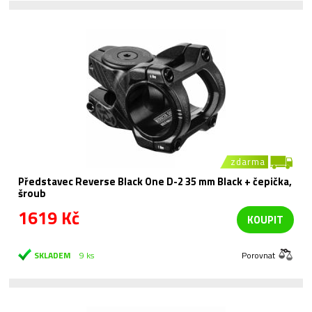
zdarma
Představec Reverse Black One D-2 35 mm Black + čepička,
šroub
1619 Kč
KOUPIT
SKLADEM
9 ks
Porovnat