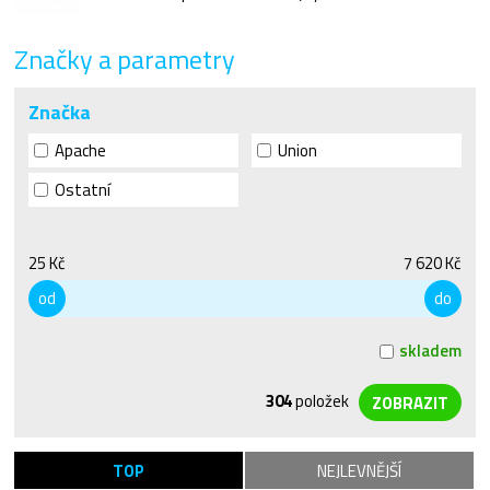
Značky a parametry
Značka
Apache
Union
Ostatní
25 Kč
7 620 Kč
od
do
skladem
304
položek
TOP
NEJLEVNĚJŠÍ