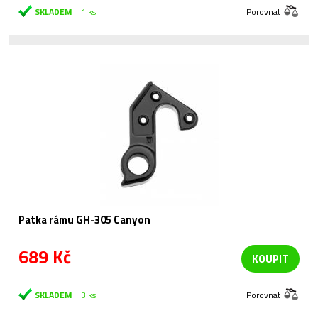
SKLADEM
1 ks
Porovnat
Patka rámu GH-305 Canyon
689 Kč
KOUPIT
SKLADEM
3 ks
Porovnat