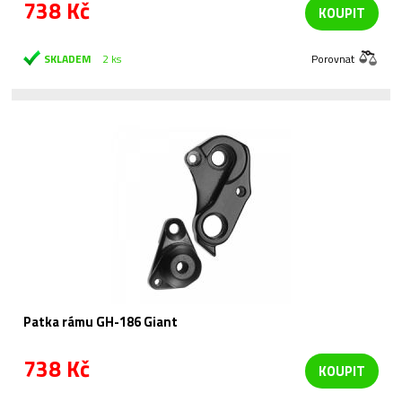
738 Kč
KOUPIT
SKLADEM
2 ks
Porovnat
Patka rámu GH-186 Giant
738 Kč
KOUPIT