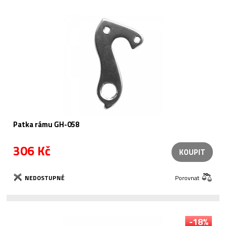
Patka rámu GH-058
306 Kč
KOUPIT
NEDOSTUPNÉ
Porovnat
-18%