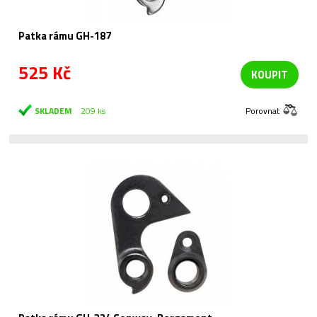
Patka rámu GH-187
525 Kč
KOUPIT
SKLADEM
209 ks
Porovnat