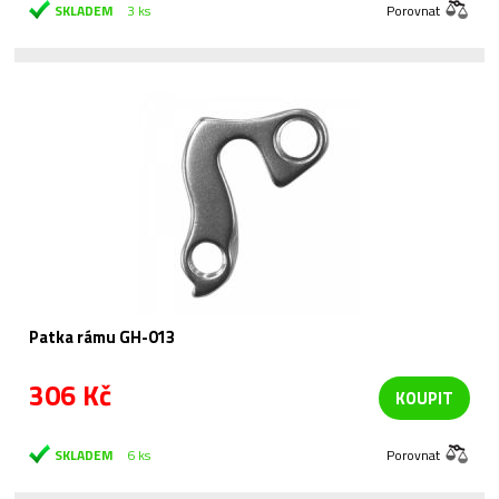
SKLADEM
3 ks
Porovnat
Patka rámu GH-013
306 Kč
KOUPIT
SKLADEM
6 ks
Porovnat