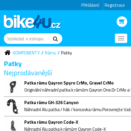
Přihlášení
Registrace
Toggl
navig
KOMPONENTY
Rámy
Patky
Patky
Nejprodávanější
Patka rámu Qayron Spyro CrMo, Gravel CrMo
Originální náhradní patka k rámům Qayron One.Dr CrMo a
Patka rámu GH-326 Canyon
Patka rámu Qayron Code-X
Náhradní Alu patka k rámům Qayron Code-X