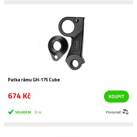
Patka rámu GH-175 Cube
674 Kč
KOUPIT
SKLADEM
8 ks
Porovnat