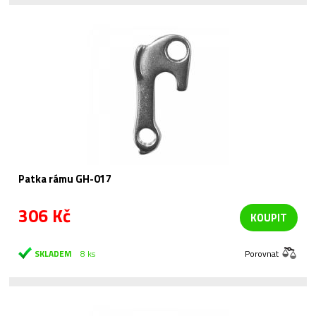
Patka rámu GH-017
306 Kč
KOUPIT
SKLADEM
8 ks
Porovnat