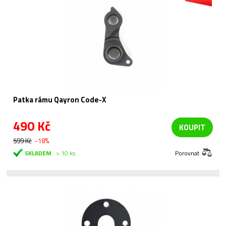
Patka rámu Qayron Code-X
490 Kč
KOUPIT
599 Kč
-18%
SKLADEM
> 10 ks
Porovnat