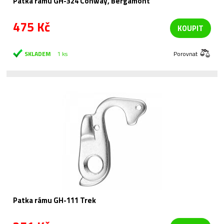
Patka rámu GH-324 Conway, Bergamont
475 Kč
KOUPIT
SKLADEM
1 ks
Porovnat
Patka rámu GH-111 Trek