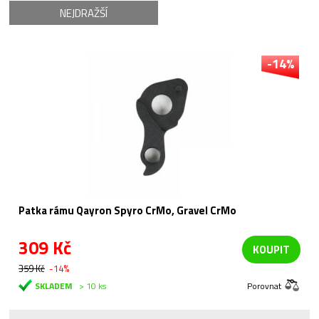
NEJDRAŽŠÍ
-14%
Patka rámu Qayron Spyro CrMo, Gravel CrMo
309 Kč
KOUPIT
359 Kč
-14%
SKLADEM
> 10 ks
Porovnat