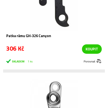
Patka rámu GH-326 Canyon
306 Kč
KOUPIT
SKLADEM
1 ks
Porovnat