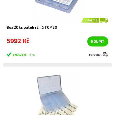
zdarma
Box 20 ks patek rámů TOP 20
5992 Kč
KOUPIT
SKLADEM
1 ks
Porovnat