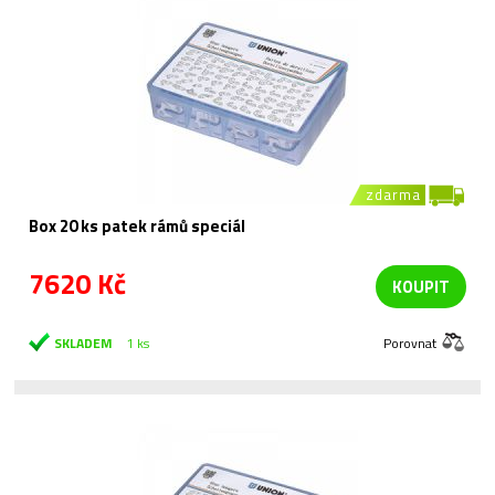
zdarma
Box 20 ks patek rámů speciál
7620 Kč
KOUPIT
SKLADEM
1 ks
Porovnat