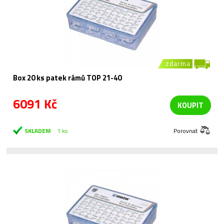
zdarma
Box 20 ks patek rámů TOP 21-40
6091 Kč
KOUPIT
SKLADEM
1 ks
Porovnat