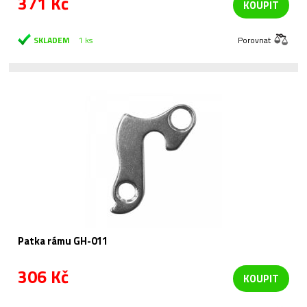
371 Kč
KOUPIT
SKLADEM
1 ks
Porovnat
Patka rámu GH-011
306 Kč
KOUPIT