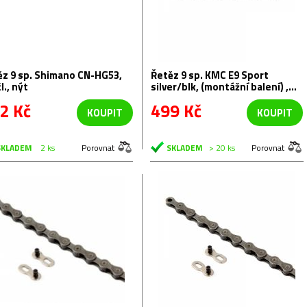
o CN-HG53,
Řetěz 9 sp. KMC E9 Sport
l., nýt
silver/blk, (montážní balení) ,
132čl.
2 Kč
499 Kč
KOUPIT
KOUPIT
SKLADEM
2 ks
Porovnat
SKLADEM
> 20 ks
Porovnat