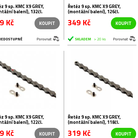
 X9 GREY,
Řetěz 9 sp. KMC X9 GREY,
tážní balení), 132čl.
(montážní balení), 126čl.
9 Kč
349 Kč
KOUPIT
KOUPIT
NEDOSTUPNÉ
Porovnat
SKLADEM
> 20 ks
Porovnat
 X9 GREY,
Řetěz 9 sp. KMC X9 GREY,
tážní balení), 122čl.
(montážní balení), 118čl.
9 Kč
319 Kč
KOUPIT
KOUPIT