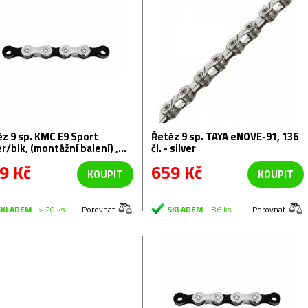
 E9 Sport
Řetěz 9 sp. TAYA eNOVE-91, 136
er/blk, (montážní balení) ,
čl. - silver
l.
9 Kč
659 Kč
KOUPIT
KOUPIT
SKLADEM
> 20 ks
Porovnat
SKLADEM
86 ks
Porovnat