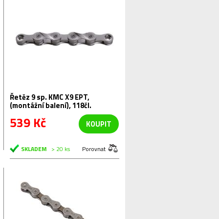
Řetěz 9 sp. KMC X9 EPT,
(montážní balení), 118čl.
539 Kč
KOUPIT
SKLADEM
> 20 ks
Porovnat