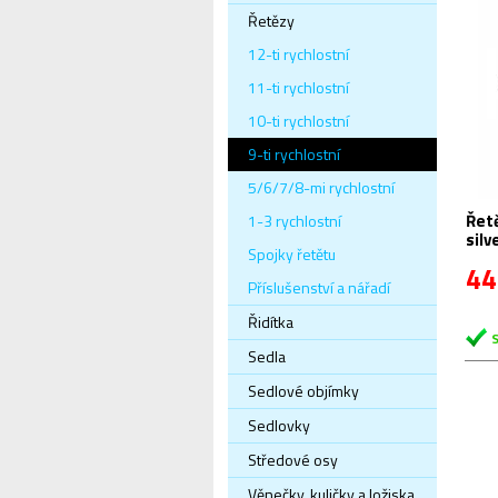
Řetězy
12-ti rychlostní
11-ti rychlostní
10-ti rychlostní
9-ti rychlostní
5/6/7/8-mi rychlostní
Řetěz 9 sp. KMC
1-3 rychlostní
silv
Spojky řetětu
118č
44
Příslušenství a nářadí
Řidítka
Sedla
Sedlové objímky
Sedlovky
Středové osy
Věnečky, kuličky a ložiska