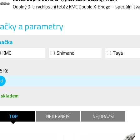
ačky a parametry
načka
KMC
Shimano
Taya
5 Kč
od
skladem
TOP
NEJLEVNĚJŠÍ
NEJDRAŽŠÍ