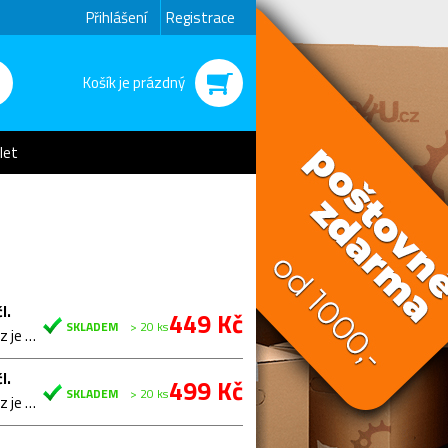
Přihlášení
Registrace
Košík je prázdný
let
l.
449 Kč
SKLADEM
> 20 ks
Špičkový 9-ti rychlostní řetěz KMC s označením E (E-bikes)Řetěz je určen především pro E-biky se…
l.
499 Kč
SKLADEM
> 20 ks
Špičkový 9-ti rychlostní řetěz KMC s označením E (E-bikes)Řetěz je určen především pro E-biky se…