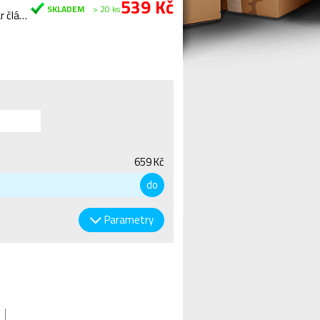
539 Kč
SKLADEM
> 20 ks
Odolný 9-ti rychlostní řetěz KMC Double X-Bridge – speciální tvar článků, umožňuje velice rychlé a…
659 Kč
do
Parametry