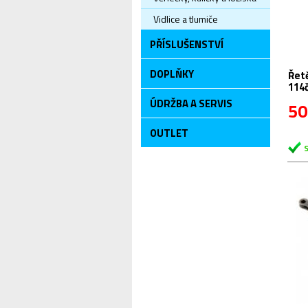
Vidlice a tlumiče
PŘÍSLUŠENSTVÍ
DOPLŇKY
Řetěz 9 sp. Shiman
114č
ÚDRŽBA A SERVIS
50
OUTLET