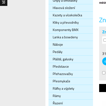
Gripy a omotávky
Hlavová složení
Kazety a vícekolečka
Zn
Kliky a převodníky
Komponenty BMX
Z
Lanka a bowdeny
Náboje
Pedály
31
Pláště, galusky
Představce
Přehazovačky
Přesmykače
Ráfky a výplety
Rámy
Řazení