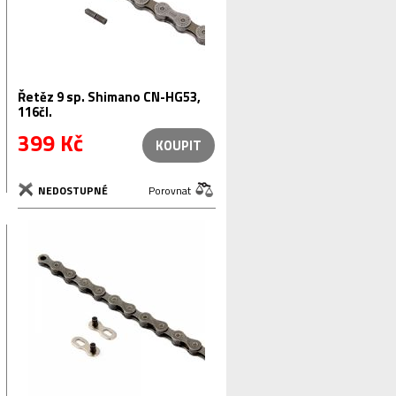
Řetěz 9 sp. Shimano CN-HG53,
116čl.
399 Kč
KOUPIT
NEDOSTUPNÉ
Porovnat