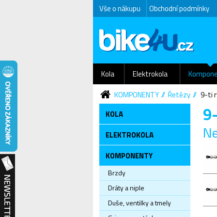
Vše o nákupu
Obchodní podmínky
Kola
Elektrokola
Kompone
KOMPONENTY
Řetězy
9-ti 
9-
KOLA
Ne
ELEKTROKOLA
KOMPONENTY
Brzdy
Dráty a niple
Duše, ventilky a tmely