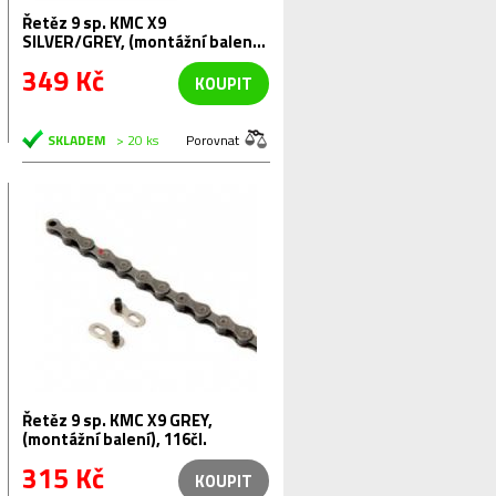
Řetěz 9 sp. KMC X9
SILVER/GREY, (montážní balení),
130čl.
349 Kč
KOUPIT
SKLADEM
> 20 ks
Porovnat
Řetěz 9 sp. KMC X9 GREY,
(montážní balení), 116čl.
315 Kč
KOUPIT