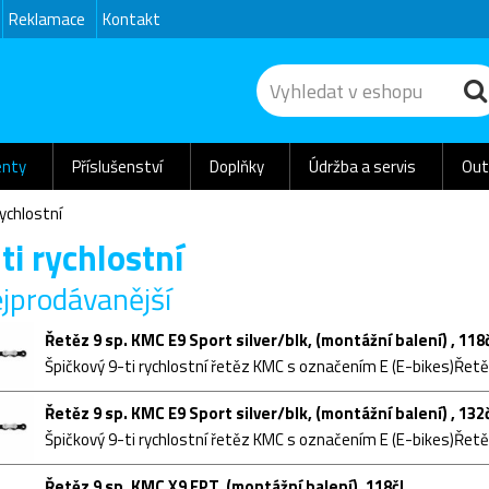
Reklamace
Kontakt
nty
Příslušenství
Doplňky
Údržba a servis
Out
rychlostní
ti rychlostní
jprodávanější
Řetěz 9 sp. KMC E9 Sport silver/blk, (montážní balení) , 118č
Řetěz 9 sp. KMC E9 Sport silver/blk, (montážní balení) , 132č
Řetěz 9 sp. KMC X9 EPT, (montážní balení), 118čl.