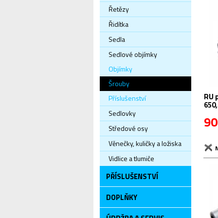
Řetězy
Řidítka
Sedla
Sedlové objímky
Objímky
Šrouby
RU 
Příslušenství
650,
Sedlovky
90
Středové osy
Věnečky, kuličky a ložiska
Vidlice a tlumiče
PŘÍSLUŠENSTVÍ
DOPLŇKY