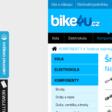
Vše o nákupu
Obchodní podmínky
Kola
Elektrokola
Kompone
KOMPONENTY
Sedlové objímk
Š
KOLA
Ne
ELEKTROKOLA
KOMPONENTY
Brzdy
Dráty a niple
Duše, ventilky a tmely