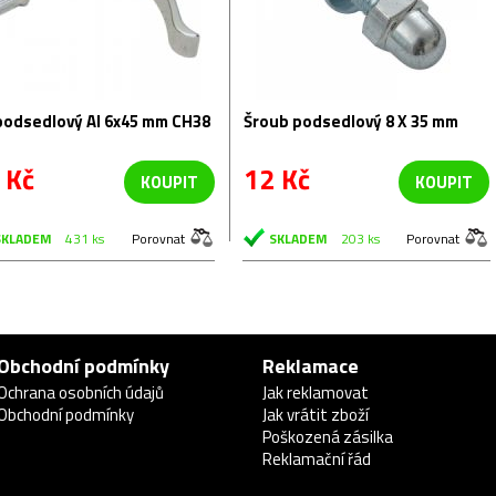
podsedlový Al 6x45 mm CH38
Šroub podsedlový 8 X 35 mm
 Kč
12 Kč
KOUPIT
KOUPIT
SKLADEM
431 ks
Porovnat
SKLADEM
203 ks
Porovnat
Obchodní podmínky
Reklamace
Ochrana osobních údajů
Jak reklamovat
Obchodní podmínky
Jak vrátit zboží
Poškozená zásilka
Reklamační řád