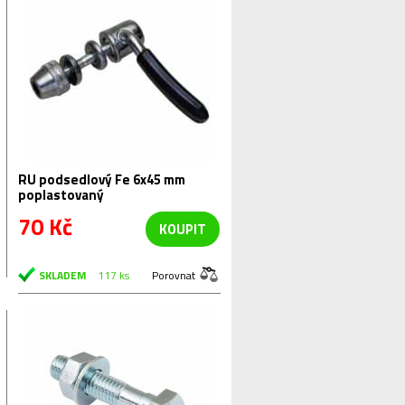
RU podsedlový Fe 6x45 mm
poplastovaný
70 Kč
KOUPIT
SKLADEM
117 ks
Porovnat