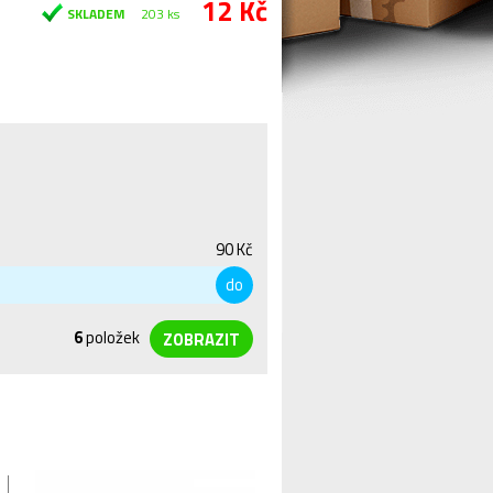
12 Kč
SKLADEM
203 ks
90 Kč
do
6
položek