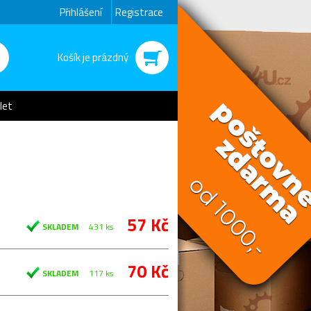
Přihlášení
Registrace
Košík je prázdný
let
57 Kč
SKLADEM
431 ks
70 Kč
SKLADEM
117 ks