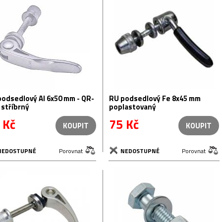
podsedlový Al 6x50 mm - QR-
RU podsedlový Fe 8x45 mm
 stříbrný
poplastovaný
 Kč
75 Kč
KOUPIT
KOUPIT
NEDOSTUPNÉ
Porovnat
NEDOSTUPNÉ
Porovnat