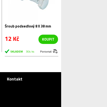
Šroub podsedlový 8 X 38 mm
12 Kč
KOUPIT
SKLADEM
304 ks
Porovnat
Kontakt