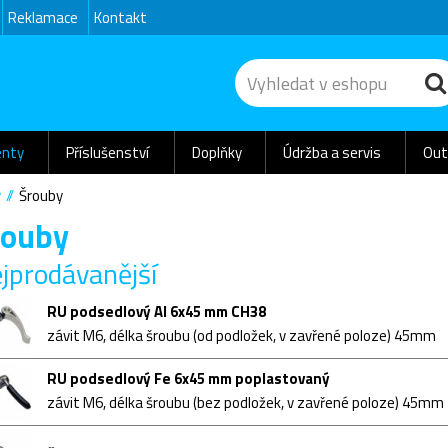
Reklamace
Kontakt
nty
Příslušenství
Doplňky
Údržba a servis
Out
y
Šrouby
rouby
jprodávanější
RU podsedlový Al 6x45 mm CH38
závit M6, délka šroubu (od podložek, v zavřené poloze) 45mm
RU podsedlový Fe 6x45 mm poplastovaný
závit M6, délka šroubu (bez podložek, v zavřené poloze) 45mm