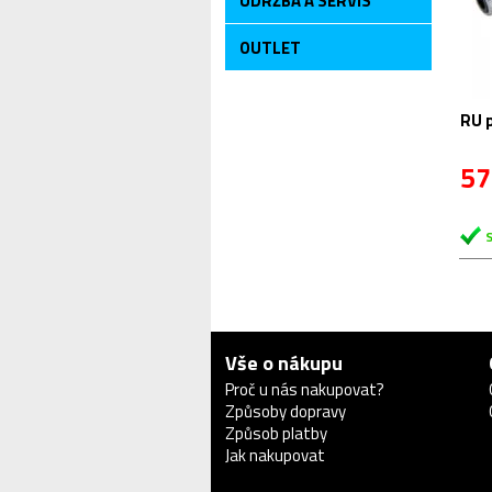
ÚDRŽBA A SERVIS
OUTLET
RU 
57
Vše o nákupu
Proč u nás nakupovat?
Způsoby dopravy
Způsob platby
Jak nakupovat