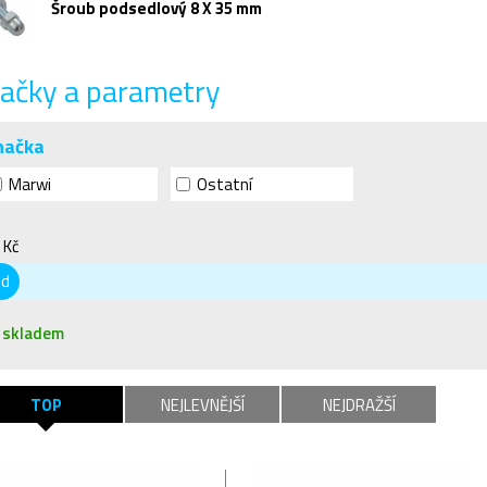
Šroub podsedlový 8 X 35 mm
ačky a parametry
načka
Marwi
Ostatní
 Kč
od
skladem
TOP
NEJLEVNĚJŠÍ
NEJDRAŽŠÍ