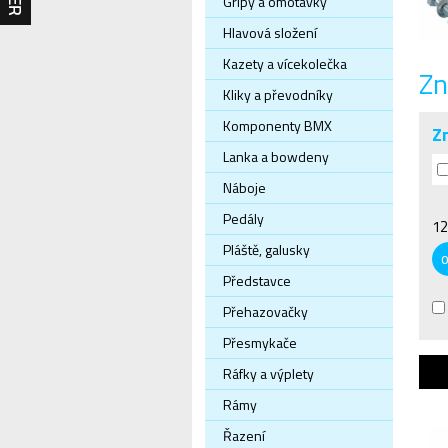
Gripy a omotávky
Hlavová složení
Kazety a vícekolečka
Zn
Kliky a převodníky
Komponenty BMX
Z
Lanka a bowdeny
Náboje
Pedály
12
Pláště, galusky
Představce
Přehazovačky
Přesmykače
Ráfky a výplety
Rámy
Řazení