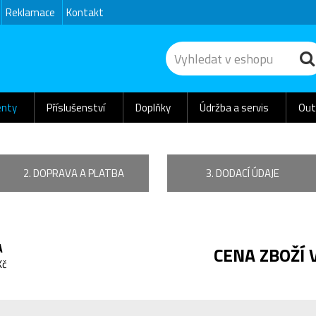
Reklamace
Kontakt
nty
Příslušenství
Doplňky
Údržba a servis
Out
2. DOPRAVA A PLATBA
3. DODACÍ ÚDAJE
A
CENA ZBOŽÍ 
Kč