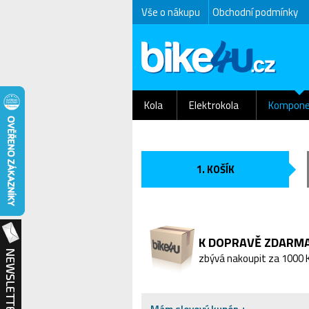
Vše o nákupu
Obchodní podmínky
Kola
Elektrokola
Kompone
1. KOŠÍK
K DOPRAVĚ ZDARM
zbývá nakoupit za 1000 