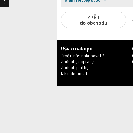
Mám slevový kupón +
ZPĚT
do obchodu
Vše o nákupu
Proč u nás nakupovat?
Způsoby dopravy
Způsob platby
Jak nakupovat