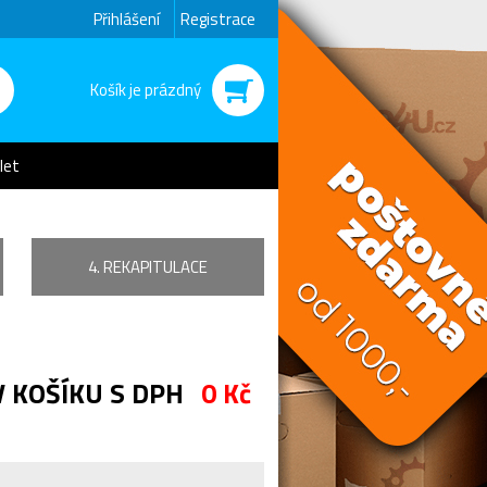
Přihlášení
Registrace
Košík je prázdný
let
4. REKAPITULACE
V KOŠÍKU S DPH
0 Kč