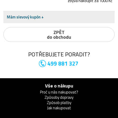
zbývá nakoupit za 1000 Kč
Mám slevový kupón +
ZPĚT
do obchodu
POTŘEBUJETE PORADIT?
499 881 327
Vše o nákupu
Proč u nás nakupovat?
Způsoby dopravy
Způsob platby
Jak nakupovat