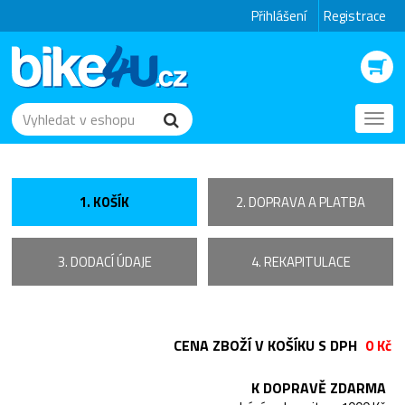
Přihlášení
Registrace
Toggl
navig
1. KOŠÍK
2. DOPRAVA A PLATBA
3. DODACÍ ÚDAJE
4. REKAPITULACE
CENA ZBOŽÍ V KOŠÍKU S DPH
0 Kč
K DOPRAVĚ ZDARMA