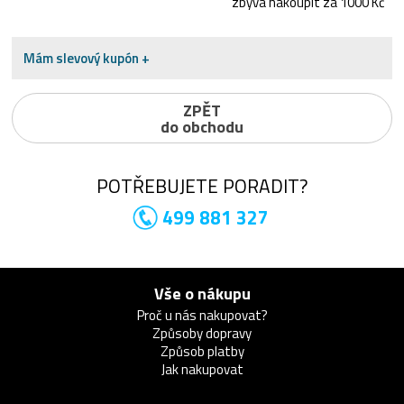
zbývá nakoupit za 1000 Kč
Mám slevový kupón +
ZPĚT
do obchodu
POTŘEBUJETE PORADIT?
499 881 327
Vše o nákupu
Proč u nás nakupovat?
Způsoby dopravy
Způsob platby
Jak nakupovat