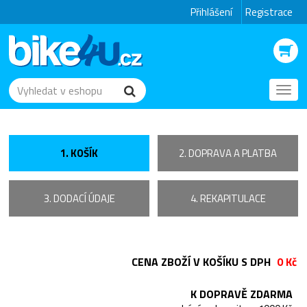
Přihlášení
Registrace
Toggl
navig
1. KOŠÍK
2. DOPRAVA A PLATBA
3. DODACÍ ÚDAJE
4. REKAPITULACE
CENA ZBOŽÍ V KOŠÍKU S DPH
0 Kč
K DOPRAVĚ ZDARMA