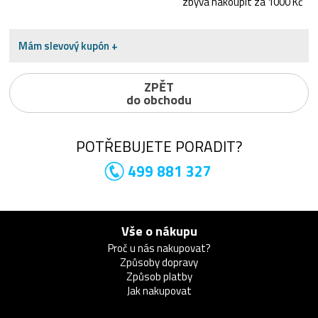
zbývá nakoupit za 1000 Kč
Mám slevový kupón +
ZPĚT
do obchodu
POTŘEBUJETE PORADIT?
499 881 327
Vše o nákupu
Proč u nás nakupovat?
Způsoby dopravy
Způsob platby
Jak nakupovat