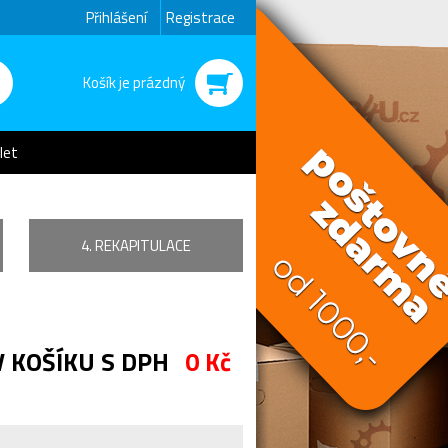
Přihlášení
Registrace
Košík je prázdný
let
4. REKAPITULACE
V KOŠÍKU S DPH
0 Kč