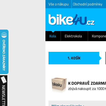
Vše o nákupu
Obchodní podmínky
Kola
Elektrokola
Kompone
1. KOŠÍK
K DOPRAVĚ ZDARM
zbývá nakoupit za 1000 