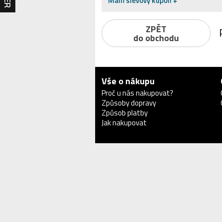
Mám slevový kupón +
ZPĚT
do obchodu
Vše o nákupu
Proč u nás nakupovat?
Způsoby dopravy
Způsob platby
Jak nakupovat