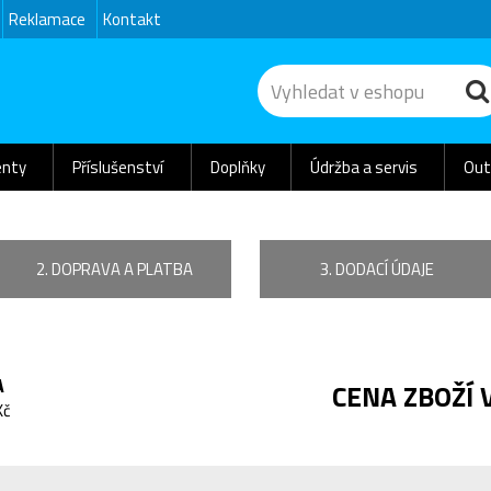
Reklamace
Kontakt
nty
Příslušenství
Doplňky
Údržba a servis
Out
2. DOPRAVA A PLATBA
3. DODACÍ ÚDAJE
A
CENA ZBOŽÍ 
Kč