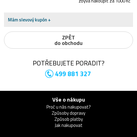
zbývá nakoupit za 1000 Kč
Mám slevový kupón +
ZPĚT
do obchodu
POTŘEBUJETE PORADIT?
499 881 327
Vše o nákupu
Proč u nás nakupovat?
Způsoby dopravy
Způsob platby
Jak nakupovat