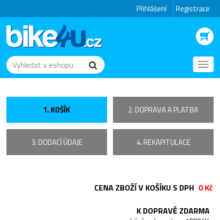
Přihlášení
Registrace
Toggl
navig
1. KOŠÍK
2. DOPRAVA A PLATBA
3. DODACÍ ÚDAJE
4. REKAPITULACE
CENA ZBOŽÍ V KOŠÍKU S DPH
0 Kč
K DOPRAVĚ ZDARMA