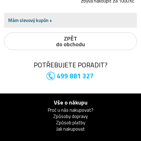
zbývá nakoupit za 1000 Kč
Mám slevový kupón +
ZPĚT
do obchodu
POTŘEBUJETE PORADIT?
499 881 327
Vše o nákupu
Proč u nás nakupovat?
Způsoby dopravy
Způsob platby
Jak nakupovat