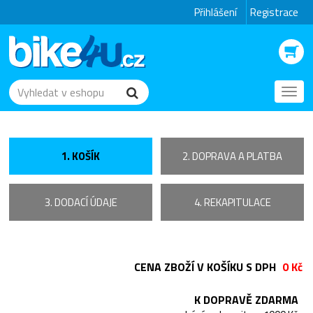
Přihlášení
Registrace
Toggl
navig
1. KOŠÍK
2. DOPRAVA A PLATBA
3. DODACÍ ÚDAJE
4. REKAPITULACE
CENA ZBOŽÍ V KOŠÍKU S DPH
0 Kč
K DOPRAVĚ ZDARMA