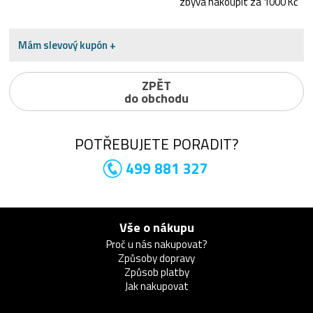
zbývá nakoupit za 1000 Kč
Mám slevový kupón +
ZPĚT
do obchodu
POTŘEBUJETE PORADIT?
499 881 327
Vše o nákupu
Proč u nás nakupovat?
Způsoby dopravy
Způsob platby
Jak nakupovat