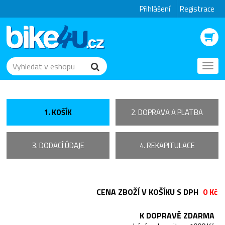
Přihlášení
Registrace
Toggl
navig
1. KOŠÍK
2. DOPRAVA A PLATBA
3. DODACÍ ÚDAJE
4. REKAPITULACE
CENA ZBOŽÍ V KOŠÍKU S DPH
0 Kč
K DOPRAVĚ ZDARMA