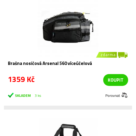
zdarma
Brašna nosičová Arsenal 560 víceúčelová
1359 Kč
KOUPIT
SKLADEM
3 ks
Porovnat