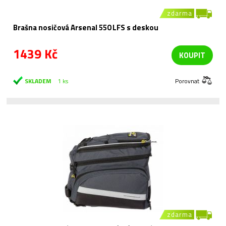
zdarma
Brašna nosičová Arsenal 550 LFS s deskou
1439 Kč
KOUPIT
SKLADEM
1 ks
Porovnat
zdarma