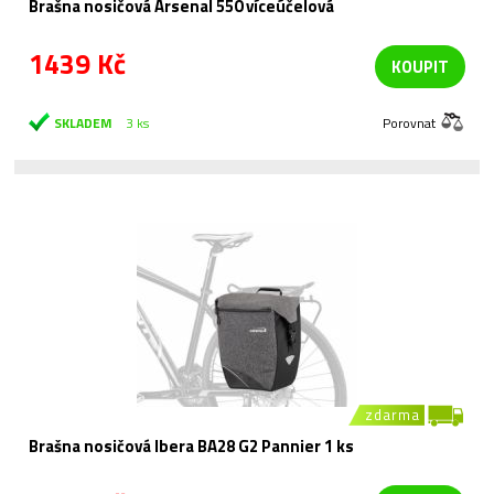
Brašna nosičová Arsenal 550 víceúčelová
1439 Kč
KOUPIT
SKLADEM
3 ks
Porovnat
zdarma
Brašna nosičová Ibera BA28 G2 Pannier 1 ks