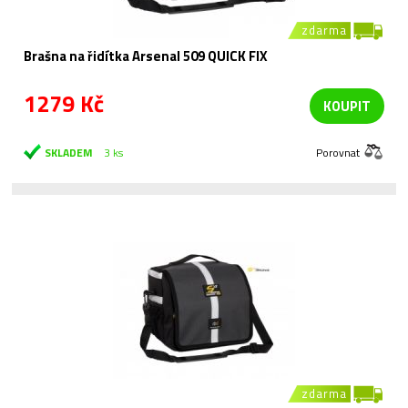
zdarma
Brašna na řidítka Arsenal 509 QUICK FIX
1279 Kč
KOUPIT
SKLADEM
3 ks
Porovnat
zdarma