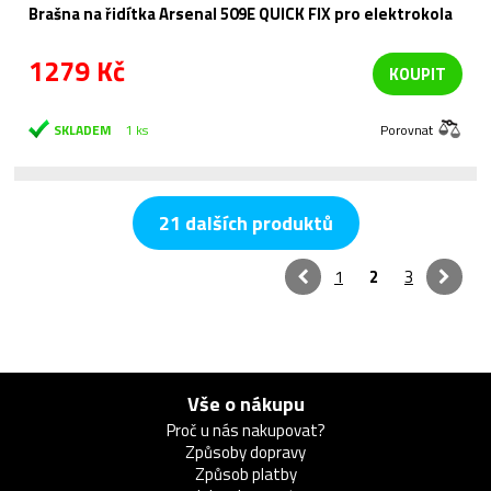
Brašna na řidítka Arsenal 509E QUICK FIX pro elektrokola
1279 Kč
KOUPIT
SKLADEM
1 ks
Porovnat
21 dalších produktů
1
2
3
Vše o nákupu
Proč u nás nakupovat?
Způsoby dopravy
Způsob platby