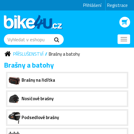
Přihlášení
Registrace
Toggl
navig
PŘÍSLUŠENSTVÍ
Brašny a batohy
Brašny a batohy
Brašny na řidítka
Nosičové brašny
Podsedlové brašny