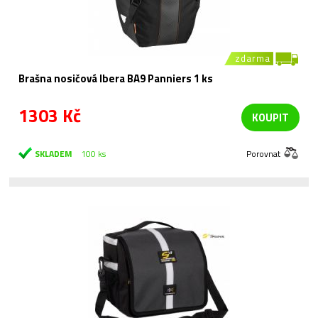
zdarma
Brašna nosičová Ibera BA9 Panniers 1 ks
1303 Kč
KOUPIT
SKLADEM
100 ks
Porovnat