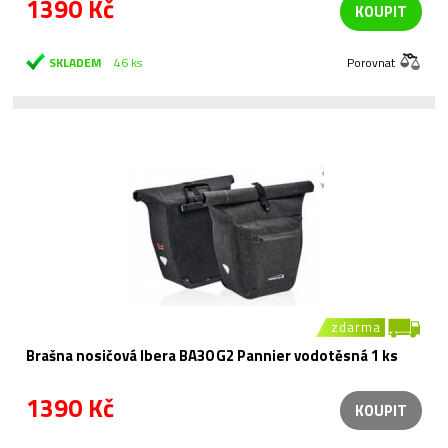
1390 Kč
KOUPIT
SKLADEM
46 ks
Porovnat
zdarma
Brašna nosičová Ibera BA30 G2 Pannier vodotěsná 1 ks
1390 Kč
KOUPIT