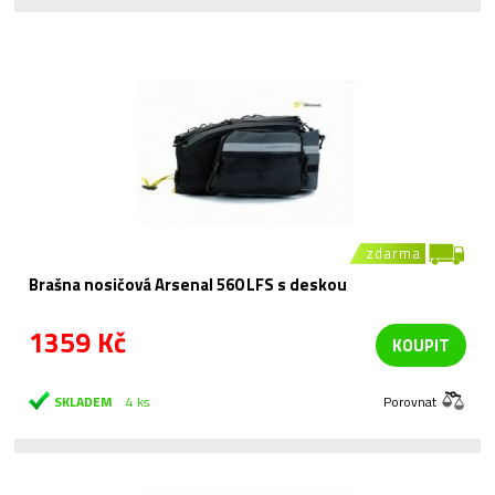
zdarma
Brašna nosičová Arsenal 560 LFS s deskou
1359 Kč
KOUPIT
SKLADEM
4 ks
Porovnat