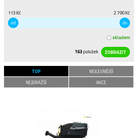
113 Kč
2 790 Kč
od
do
skladem
163
položek
TOP
NEJLEVNĚJŠÍ
NEJDRAŽŠÍ
AKCE