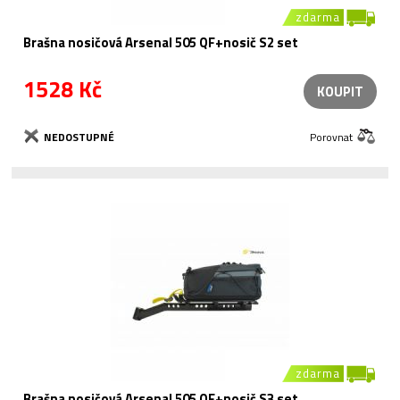
zdarma
Brašna nosičová Arsenal 505 QF+nosič S2 set
1528 Kč
KOUPIT
NEDOSTUPNÉ
Porovnat
zdarma
Brašna nosičová Arsenal 505 QF+nosič S3 set