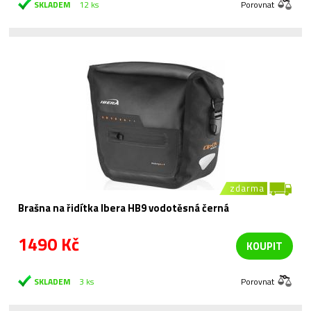
SKLADEM
12 ks
Porovnat
zdarma
Brašna na řidítka Ibera HB9 vodotěsná černá
1490 Kč
KOUPIT
SKLADEM
3 ks
Porovnat