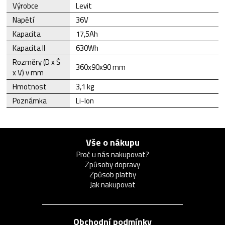
Výrobce
Levit
Napětí
36V
Kapacita
17,5Ah
Kapacita II
630Wh
Rozměry (D x Š
360x90x90 mm
x V) v mm
Hmotnost
3,1 kg
Poznámka
Li-Ion
Vše o nákupu
Proč u nás nakupovat?
Způsoby dopravy
Způsob platby
Jak nakupovat
Obchodní podmínky