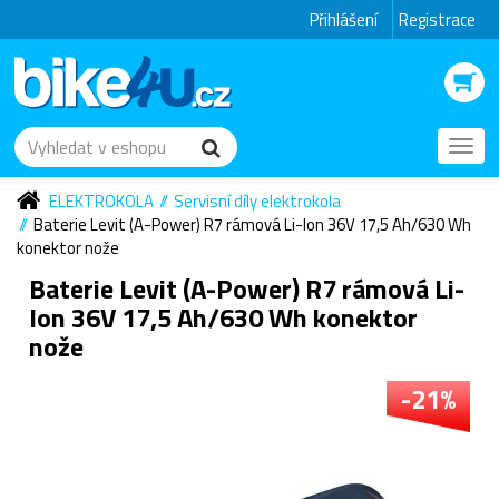
Přihlášení
Registrace
Toggl
navig
ELEKTROKOLA
Servisní díly elektrokola
Baterie Levit (A-Power) R7 rámová Li-Ion 36V 17,5 Ah/630 Wh
konektor nože
Baterie Levit (A-Power) R7 rámová Li-
Ion 36V 17,5 Ah/630 Wh konektor
nože
-21%