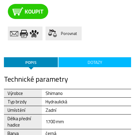
KOUPIT
Porovnat
POPIS
DOTAZY
Technické parametry
Výrobce
Shimano
Typ brzdy
Hydraulická
Umístění
Zadní
Délka přední
1700 mm
hadice
Barva
černá