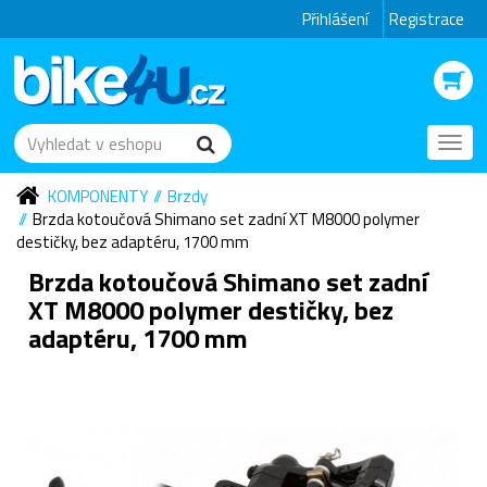
Přihlášení
Registrace
Toggl
navig
KOMPONENTY
Brzdy
Brzda kotoučová Shimano set zadní XT M8000 polymer
destičky, bez adaptéru, 1700 mm
Brzda kotoučová Shimano set zadní
XT M8000 polymer destičky, bez
adaptéru, 1700 mm