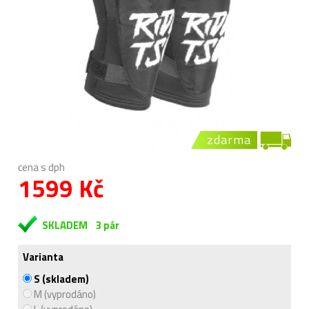
zdarma
cena s dph
1599 Kč
SKLADEM
3 pár
Varianta
S (skladem)
M (vyprodáno)