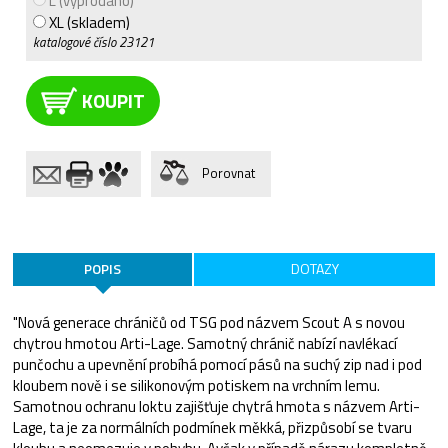
L (vyprodáno)
XL (skladem)
katalogové číslo
23121
KOUPIT
Porovnat
POPIS
DOTAZY
"Nová generace chráničů od TSG pod názvem Scout A s novou
chytrou hmotou Arti-Lage. Samotný chránič nabízí navlékací
punčochu a upevnění probíhá pomocí pásů na suchý zip nad i pod
kloubem nově i se silikonovým potiskem na vrchním lemu.
Samotnou ochranu loktu zajišťuje chytrá hmota s názvem Arti-
Lage, ta je za normálních podmínek měkká, přizpůsobí se tvaru