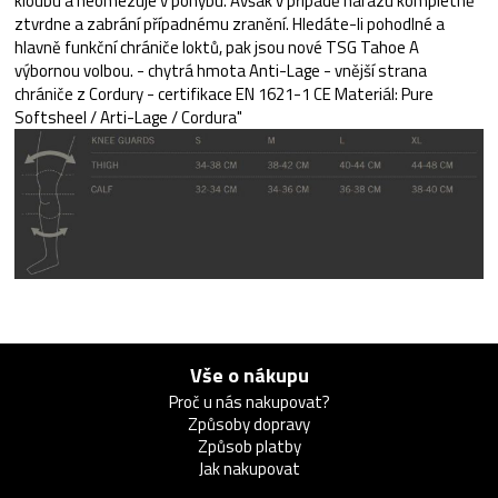
kloubu a neomezuje v pohybu. Avšak v případě nárazu kompletně
ztvrdne a zabrání případnému zranění. Hledáte-li pohodlné a
hlavně funkční chrániče loktů, pak jsou nové TSG Tahoe A
výbornou volbou. - chytrá hmota Anti-Lage - vnější strana
chrániče z Cordury - certifikace EN 1621-1 CE Materiál: Pure
Softsheel / Arti-Lage / Cordura"
Vše o nákupu
Proč u nás nakupovat?
Způsoby dopravy
Způsob platby
Jak nakupovat