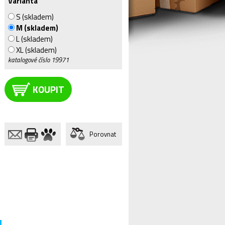
Varianta
S (skladem)
M (skladem)
L (skladem)
XL (skladem)
katalogové číslo
19971
KOUPIT
Porovnat