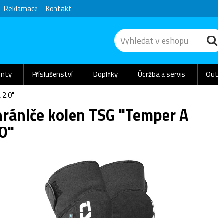
Reklamace
Kontakt
nty
Příslušenství
Doplňky
Údržba a servis
Out
2.0"
hrániče kolen TSG "Temper A
0"