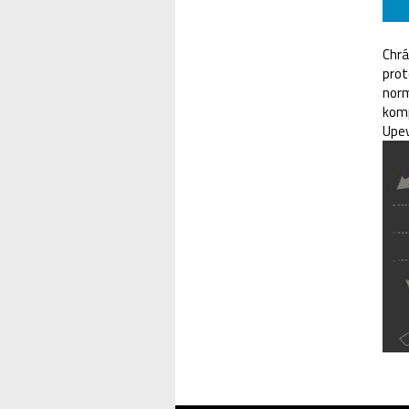
Chrá
prot
norm
komp
Upev