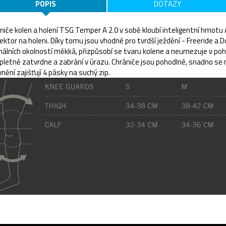
POPIS
DOTAZY
niče kolen a holení TSG Temper A 2.0 v sobě kloubí inteligentní hmotu 
ektor na holeni. Díky tomu jsou vhodné pro tvrdší ježdění - Freeride a 
álních okolností měkká, přizpůsobí se tvaru kolene a neumezuje v poh
letně zatvrdne a zabrání v úrazu. Chrániče jsou pohodlné, snadno se na
nění zajišťují 4 pásky na suchý zip.