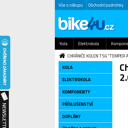
Vše o nákupu
Obchodní podmínky
Kola
Elektrokola
Kompone
CHRÁNIČE KOLEN TSG "TEMPER A 
C
KOLA
2.
ELEKTROKOLA
KOMPONENTY
PŘÍSLUŠENSTVÍ
DOPLŇKY