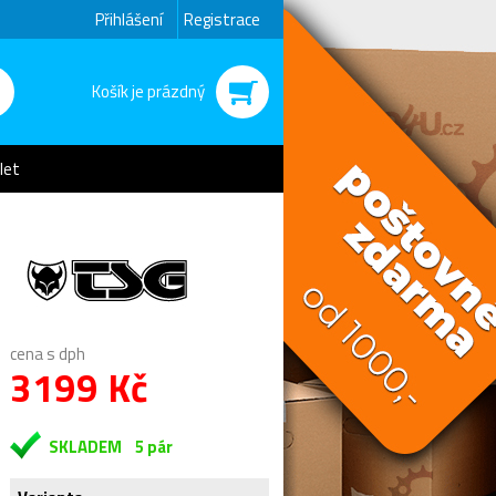
Přihlášení
Registrace
Košík je prázdný
let
cena s dph
3199 Kč
SKLADEM
5 pár