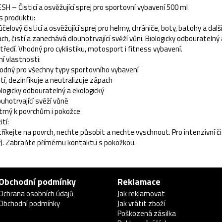
SH – Čisticí a osvěžující sprej pro sportovní vybavení 500 ml
s produktu:
účelový čisticí a osvěžující sprej pro helmy, chrániče, boty, batohy a da
ch, čistí a zanechává dlouhotrvající svěží vůni. Biologicky odbouratelný
tředí. Vhodný pro cyklistiku, motosport i fitness vybavení.
ní vlastnosti:
odný pro všechny typy sportovního vybavení
stí, dezinfikuje a neutralizuje zápach
ologicky odbouratelný a ekologický
ouhotrvající svěží vůně
trný k povrchům i pokožce
ití:
říkejte na povrch, nechte působit a nechte vyschnout. Pro intenzivní č
). Zabraňte přímému kontaktu s pokožkou.
Obchodní podmínky
Reklamace
Ochrana osobních údajů
Jak reklamovat
Obchodní podmínky
Jak vrátit zboží
Poškozená zásilka