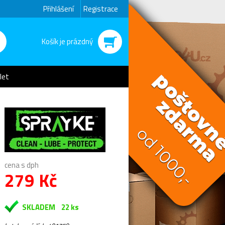
Přihlášení
Registrace
Košík je prázdný
let
cena s dph
279 Kč
SKLADEM
22 ks