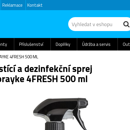
Reklamace
Kontakt
nty
Příslušenství
Doplňky
Údržba a servis
Out
RAYKE 4FRESH 500 ML
stící a dezinfekční sprej
prayke 4FRESH 500 ml