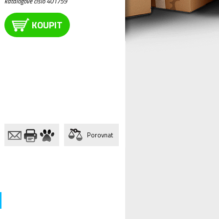
katalogové číslo 401759
KOUPIT
Porovnat