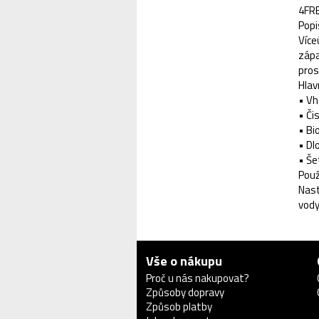
4FRE
Popi
Více
zápa
pros
Hlav
• Vh
• Či
• Bi
• Dl
• Še
Použ
Nast
vody
Vše o nákupu
Proč u nás nakupovat?
Způsoby dopravy
Způsob platby