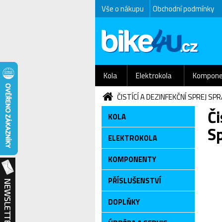
Vše o nákupu
Obchodní podmínky
Kola
Elektrokola
Kompone
ČISTÍCÍ A DEZINFEKČNÍ SPREJ SP
Či
KOLA
S
ELEKTROKOLA
KOMPONENTY
PŘÍSLUŠENSTVÍ
DOPLŇKY