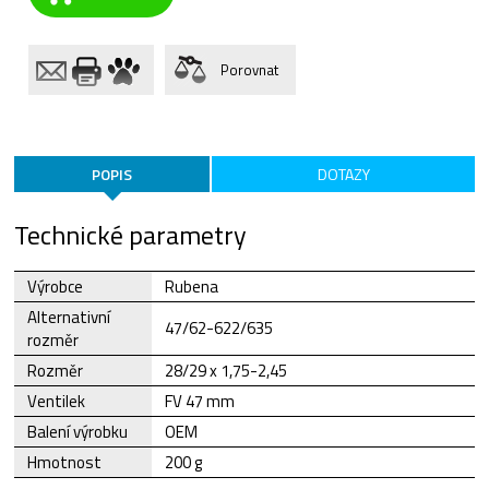
Porovnat
POPIS
DOTAZY
Technické parametry
Výrobce
Rubena
Alternativní
47/62-622/635
rozměr
Rozměr
28/29 x 1,75-2,45
Ventilek
FV 47 mm
Balení výrobku
OEM
Hmotnost
200 g