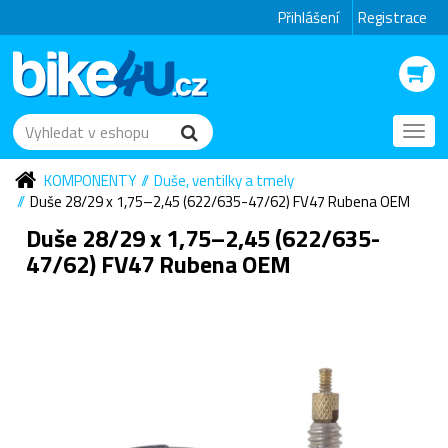
Přihlášení
Registrace
Toggl
navig
KOMPONENTY
Duše, ventilky a tmely
Duše 28/29 x 1,75–2,45 (622/635-47/62) FV47 Rubena OEM
Duše 28/29 x 1,75–2,45 (622/635-
47/62) FV47 Rubena OEM