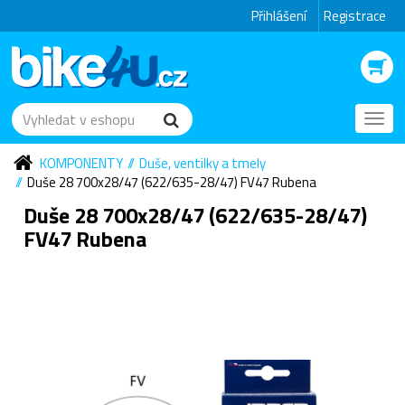
Přihlášení
Registrace
Toggl
navig
KOMPONENTY
Duše, ventilky a tmely
Duše 28 700x28/47 (622/635-28/47) FV47 Rubena
Duše 28 700x28/47 (622/635-28/47)
FV47 Rubena