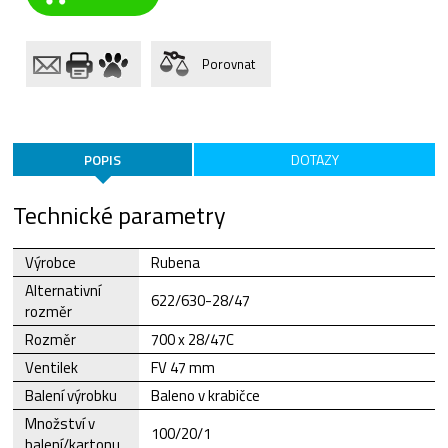
Porovnat
POPIS
DOTAZY
Technické parametry
Výrobce
Rubena
Alternativní
622/630-28/47
rozměr
Rozměr
700 x 28/47C
Ventilek
FV 47 mm
Balení výrobku
Baleno v krabičce
Množství v
100/20/1
balení/kartonu