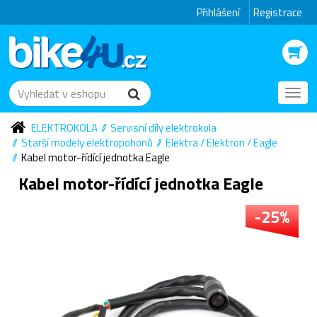
Přihlášení
Registrace
Toggl
navig
ELEKTROKOLA
Servisní díly elektrokola
Starší modely elektropohonů
Elektra / Elektron / Eagle
Kabel motor-řídící jednotka Eagle
Kabel motor-řídící jednotka Eagle
-25%