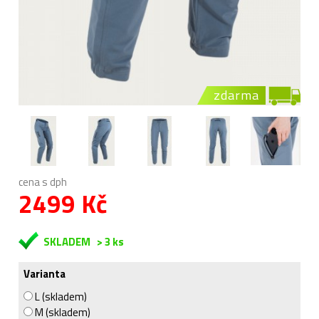
zdarma
cena s dph
2499 Kč
SKLADEM
> 3 ks
Varianta
L (skladem)
M (skladem)