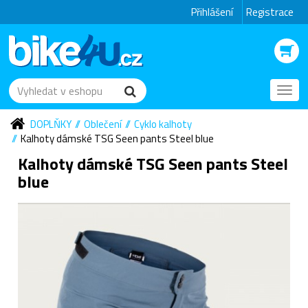
Přihlášení
Registrace
Toggl
navig
DOPLŇKY
Oblečení
Cyklo kalhoty
Kalhoty dámské TSG Seen pants Steel blue
Kalhoty dámské TSG Seen pants Steel
blue