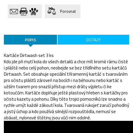
Porovnat
POPIS
DOTAZY
Kartáče Dirtwash set 3 ks
Kdo jde při mytí kola do všech detailů a chce mít kromě rámu čisté
i pláště nebo celý pohon, neobejde se bez třídílného setu kartáčů
Dirtwash. Set obsahuje speciální tříramenný kartáč s tvarováním
pro očistu plášťů zároveň na bocích i na běhounu nebo kartáč s
užším tvarem pro snazší přístup mezi dráty výpletu či ke
kotoučům. Kartáče doplňuje ještě plastový hřeben s kartáčky pro
očistu kazety a pohonu. Díky této trojici pomocníků lze snadno a
rychle umýt každé zákoutí kola. Tvarovaná rukojeť zaručí pohodlný
a jistý úchop a kdo používá silnější rozpouštědla, nemusí se
obávat, nylonové štětiny jsou vůči nim odolné.