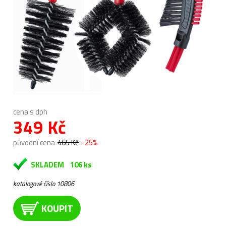
cena s dph
349 Kč
původní cena
465 Kč
-25%
SKLADEM
106 ks
katalogové číslo 10806
KOUPIT