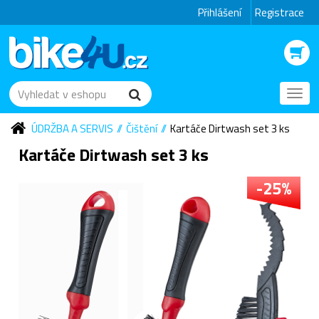
Přihlášení
Registrace
Toggl
navig
ÚDRŽBA A SERVIS
Čištění
Kartáče Dirtwash set 3 ks
Kartáče Dirtwash set 3 ks
-25%