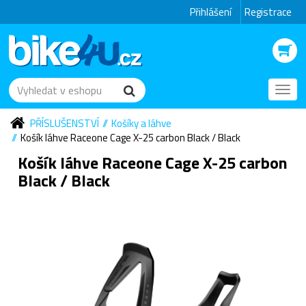
Přihlášení
Registrace
Toggl
navig
PŘÍSLUŠENSTVÍ
Košíky a láhve
Košík láhve Raceone Cage X-25 carbon Black / Black
Košík láhve Raceone Cage X-25 carbon
Black / Black