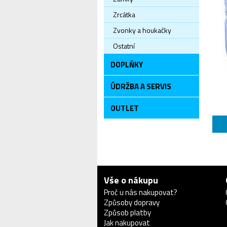
Zrcátka
Zvonky a houkačky
Ostatní
DOPLŇKY
ÚDRŽBA A SERVIS
OUTLET
Vše o nákupu
Proč u nás nakupovat?
Způsoby dopravy
Způsob platby
Jak nakupovat