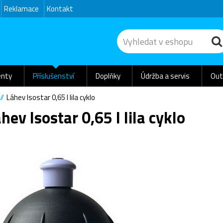
Reklamace
Kontakt
nty
Příslušenství
Doplňky
Údržba a servis
Out
Láhev Isostar 0,65 l lila cyklo
hev Isostar 0,65 l lila cyklo