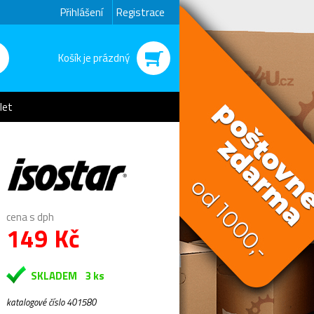
Přihlášení
Registrace
Košík je prázdný
let
cena s dph
149 Kč
SKLADEM
3 ks
katalogové číslo 401580