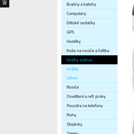
Brašny a batohy
Computery
Dětské sedačky
GPS
Hustilky
Koše na nosiče a řidítka
Košíky a láhve
Košíky
Láhve
Nosiče
Osvětlení a refl. prvky
Pouzdra na telefony
Rohy
Stojánky
Zámky