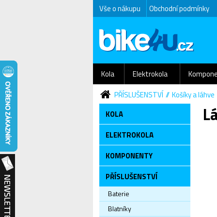
Vše o nákupu
Obchodní podmínky
Kola
Elektrokola
Kompone
PŘÍSLUŠENSTVÍ
Košíky a láhve
Lá
KOLA
ELEKTROKOLA
KOMPONENTY
PŘÍSLUŠENSTVÍ
Baterie
Blatníky