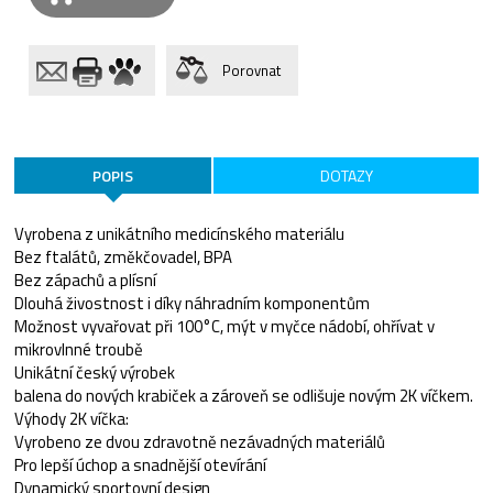
Porovnat
POPIS
DOTAZY
Vyrobena z unikátního medicínského materiálu
Bez ftalátů, změkčovadel, BPA
Bez zápachů a plísní
Dlouhá živostnost i díky náhradním komponentům
Možnost vyvařovat při 100°C, mýt v myčce nádobí, ohřívat v
mikrovlnné troubě
Unikátní český výrobek
balena do nových krabiček a zároveň se odlišuje novým 2K víčkem.
Výhody 2K víčka:
Vyrobeno ze dvou zdravotně nezávadných materiálů
Pro lepší úchop a snadnější otevírání
Dynamický sportovní design