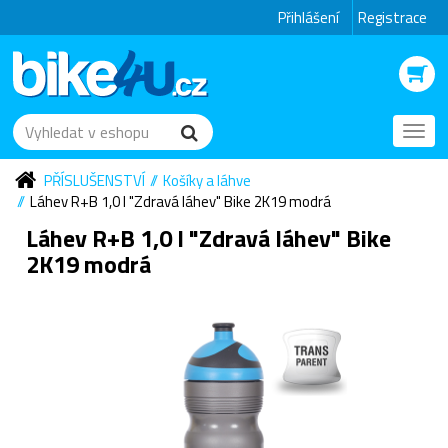
Přihlášení
Registrace
Toggl
navig
PŘÍSLUŠENSTVÍ
Košíky a láhve
Láhev R+B 1,0 l "Zdravá láhev" Bike 2K19 modrá
Láhev R+B 1,0 l "Zdravá láhev" Bike
2K19 modrá