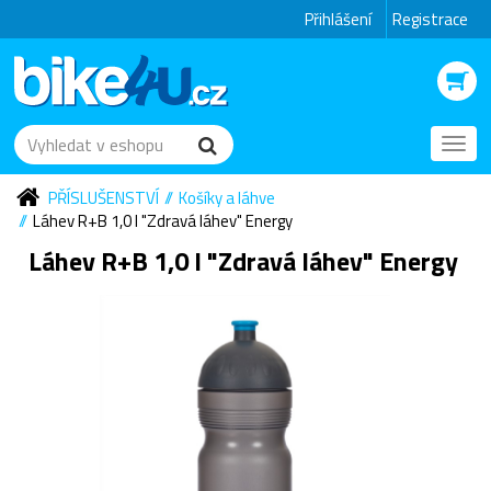
Přihlášení
Registrace
Toggl
navig
PŘÍSLUŠENSTVÍ
Košíky a láhve
Láhev R+B 1,0 l "Zdravá láhev" Energy
Láhev R+B 1,0 l "Zdravá láhev" Energy