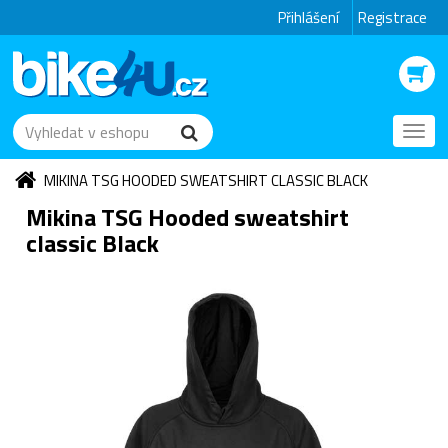
Přihlášení
Registrace
Toggl
navig
MIKINA TSG HOODED SWEATSHIRT CLASSIC BLACK
Mikina TSG Hooded sweatshirt
classic Black