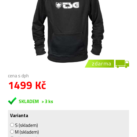
zdarma
cena s dph
1499 Kč
SKLADEM
> 3 ks
Varianta
S (skladem)
M (skladem)