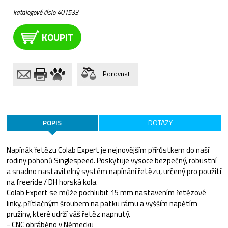
katalogové číslo 401533
KOUPIT
Porovnat
POPIS
DOTAZY
Napínák řetězu Colab Expert je nejnovějším přírůstkem do naší
rodiny pohonů Singlespeed. Poskytuje vysoce bezpečný, robustní
a snadno nastavitelný systém napínání řetězu, určený pro použití
na freeride / DH horská kola.
Colab Expert se může pochlubit 15 mm nastavením řetězové
linky, přítlačným šroubem na patku rámu a vyšším napětím
pružiny, které udrží váš řetěz napnutý.
- CNC obráběno v Německu