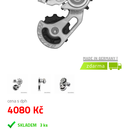
zdarma
cena s dph
4080 Kč
SKLADEM
3 ks