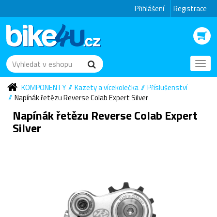
Přihlášení
Registrace
Toggl
navig
KOMPONENTY
Kazety a vícekolečka
Příslušenství
Napínák řetězu Reverse Colab Expert Silver
Napínák řetězu Reverse Colab Expert
Silver