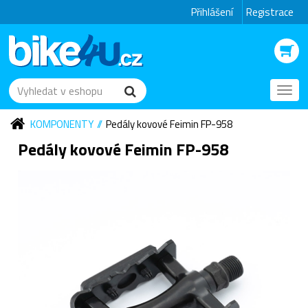
Přihlášení
Registrace
Toggl
navig
KOMPONENTY
Pedály kovové Feimin FP-958
Pedály kovové Feimin FP-958