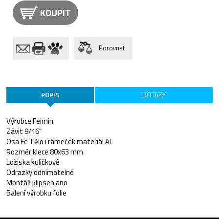
KOUPIT
Porovnat
POPIS
DOTAZY
Výrobce Feimin
Závit 9/16"
Osa Fe Tělo i rámeček materiál AL
Rozměr klece 80x63 mm
Ložiska kuličkové
Odrazky odnímatelné
Montáž klipsen ano
Balení výrobku folie