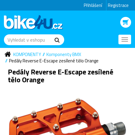
Přihlášení
Registrace
Toggl
navig
KOMPONENTY
Komponenty BMX
Pedály Reverse E-Escape zesílené tělo Orange
Pedály Reverse E-Escape zesílené
tělo Orange