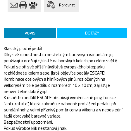
Porovnat
POPIS
DOTAZY
Klasický plochý pedál
Díky své robustnosti a nesčetným barevným variantám jej
používají a oceňují cyklisté na horských kolech po celém světě.
Pokud se při své příští návštěvě evropského bikeparku
rozhlédnete kolem sebe, jistě objevíte pedály ESCAPE!
Kombinace ocelových a hliníkových pinů, rozložených na
velkorysém těle pedálu o rozměrech 10 × 10 cm, zajišťuje
neuvěřitelně dobrý grip!
K úspěchu pedálů ESCAPE přispívají vyměnitelné piny, funkce
"anti-rotate", která zabraňuje náhodné protáčení pedálu, při
sundání nohy, velmi příznivý poměr ceny a výkonu a v neposlední
řadě obrovské barevné variace.
Bezpečnostní upozornění:
Pokud výrobce klik nestanoví jinak.