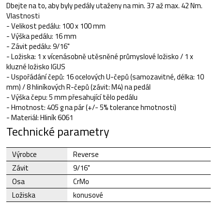
Dbejte na to, aby byly pedály utaženy na min. 37 až max. 42 Nm.
Vlastnosti
- Velikost pedálu: 100 x 100 mm
- Výška pedálu: 16 mm
- Závit pedálu: 9/16"
- Ložiska: 1 x vícenásobně utěsněné průmyslové ložisko / 1 x
kluzné ložisko IGUS
- Uspořádání čepů: 16 ocelových U-čepů (samozavitné, délka: 10
mm) / 8 hliníkových R-čepů (závit: M4) na pedál
- Výška čepu: 5 mm přesahující tělo pedálu
- Hmotnost: 405 g na pár (+/- 5% tolerance hmotnosti)
- Materiál: Hliník 6061
Technické parametry
Výrobce
Reverse
Závit
9/16"
Osa
CrMo
Ložiska
konusové