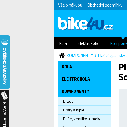
Vše o nákupu
Obchodní podmínky
Kola
Elektrokola
Kompone
KOMPONENTY
Pláště, galusky
Pl
KOLA
Sc
ELEKTROKOLA
KOMPONENTY
Brzdy
Dráty a niple
Duše, ventilky a tmely