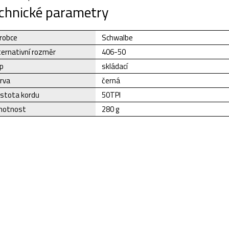
chnické parametry
robce
Schwalbe
ternativní rozměr
406-50
p
skládací
rva
černá
stota kordu
50TPI
otnost
280 g