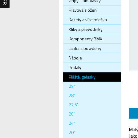
Gripy a omotávky
Hlavová složení
Kazety a vícekolečka
Kliky a převodníky
Komponenty BMX
Lanka a bowdeny
Náboje
Pedály
Pláště, galusky
29"
28"
27,5"
26"
24"
Malý
20"
Jako