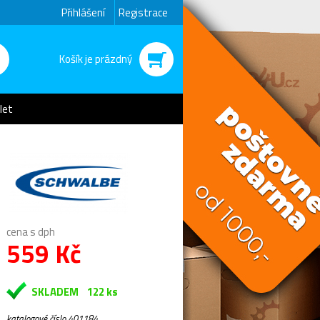
Přihlášení
Registrace
Košík je prázdný
let
cena s dph
559 Kč
SKLADEM
122 ks
katalogové číslo 401184