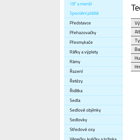
18" a menší
Te
Speciální pláště
Představce
Vý
Al
Přehazovačky
Ty
Přesmykače
Ba
Ráfky a výplety
Hu
Rámy
Hm
Řazení
Řetězy
Řidítka
Sedla
Sedlové objímky
Sedlovky
Středové osy
Věnečky, kuličky a ložiska