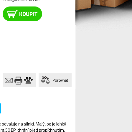
KOUPIT
Porovnat
dvaluje na silnici. Malý Joe je lehký.
a 50 EPI chrání před propíchnutím.