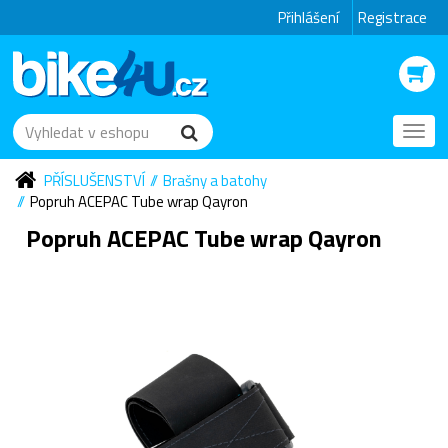
Přihlášení
Registrace
Toggl
navig
PŘÍSLUŠENSTVÍ
Brašny a batohy
Popruh ACEPAC Tube wrap Qayron
Popruh ACEPAC Tube wrap Qayron