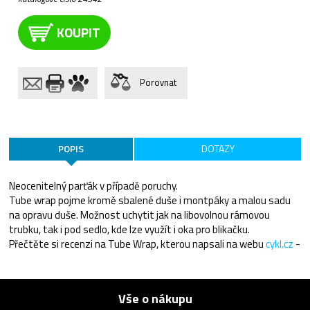
KOUPIT
Porovnat
POPIS
DOTAZY
Neocenitelný parťák v případě poruchy.
Tube wrap pojme kromě sbalené duše i montpáky a malou sadu
na opravu duše. Možnost uchytit jak na libovolnou rámovou
trubku, tak i pod sedlo, kde lze využít i oka pro blikačku.
Přečtěte si recenzi na Tube Wrap, kterou napsali na webu
cykl.cz
-
Vše o nákupu