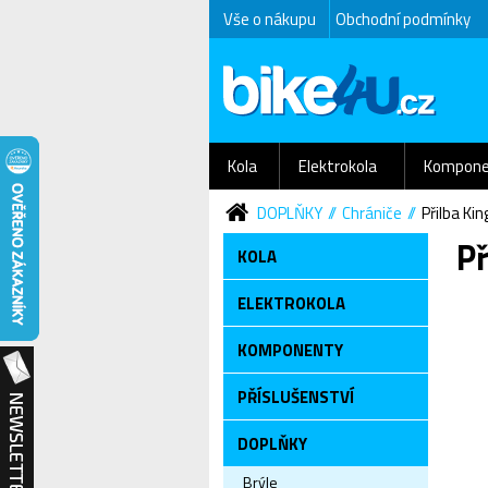
Vše o nákupu
Obchodní podmínky
Kola
Elektrokola
Kompone
DOPLŇKY
Chrániče
Přilba Ki
Př
KOLA
ELEKTROKOLA
KOMPONENTY
PŘÍSLUŠENSTVÍ
DOPLŇKY
Brýle