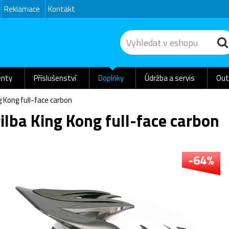
Reklamace
Kontakt
nty
Příslušenství
Doplňky
Údržba a servis
Out
ng Kong full-face carbon
ilba King Kong full-face carbon
-64%