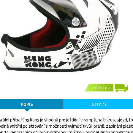
zdarma
POPIS
DOTAZY
grální přilba King Kong je vhodná pro ježdění v rampě, na bikros, sjezd,
dlné vnitřní polstrování s možností vyjmutí (kvůli praní), zapínání pla
ek.14 ventilačních otvorů s drátěnou mřížkou, originál King Kong Pattern