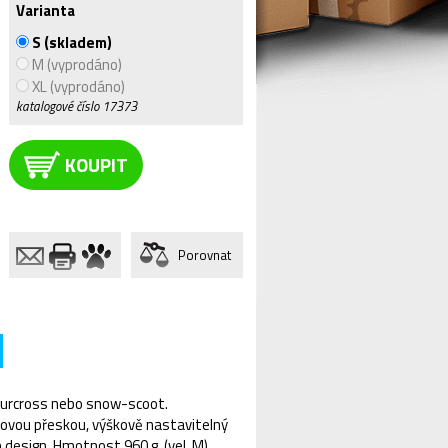
Varianta
S (skladem)
M (vyprodáno)
XL (vyprodáno)
katalogové číslo
17373
KOUPIT
Porovnat
 fourcross nebo snow-scoot.
stovou přeskou, výškově nastavitelný
 design. Hmotnost 960 g. (vel. M).