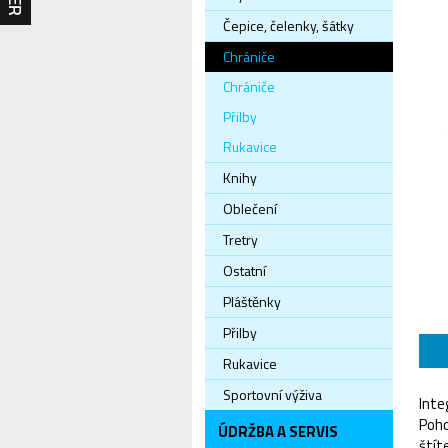
Čepice, čelenky, šátky
Chrániče
Chrániče
Přilby
Rukavice
Knihy
Oblečení
Tretry
Ostatní
Pláštěnky
Přilby
Rukavice
Sportovní výživa
Inte
Poho
ÚDRŽBA A SERVIS
štít