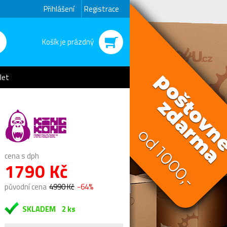
Přihlášení
Registrace
Košík je prázdný
let
cena s dph
1790 Kč
původní cena
4990 Kč
-64%
SKLADEM
2 ks