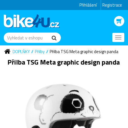
Přihlášení
Registrace
Toggl
navig
DOPLŇKY
Přilby
Přilba TSG Meta graphic design panda
Přilba TSG Meta graphic design panda