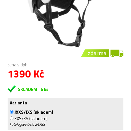
zdarma
cena s dph
1390 Kč
SKLADEM
6 ks
Varianta
JXXS/JXS (skladem)
XXS/XS (skladem)
katalogové číslo
24783