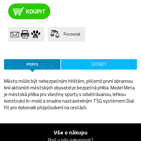
KOUPIT
Porovnat
POPIS
DOTAZY
Město může být nebezpečným hřištěm, přičemž první obrannou
linií aktivních městských obyvatel je bezpečná přilba. Model Meta
je městská přilba pro všechny sporty s odvětrávanou, lehkou
konstrukcí In-mold a snadno nastavitelným TSG systémem Dial
Fit pro dokonalé přizpůsobení na cestách.
Vše o nákupu
Proč u nás nakupovat?