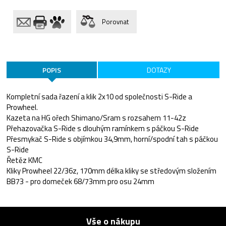
Porovnat
POPIS
DOTAZY
Kompletní sada řazení a klik 2x10 od společnosti S-Ride a
Prowheel.
Kazeta na HG ořech Shimano/Sram s rozsahem 11-42z
Přehazovačka S-Ride s dlouhým ramínkem s páčkou S-Ride
Přesmykač S-Ride s objímkou 34,9mm, horní/spodní tah s páčkou
S-Ride
Řetěz KMC
Kliky Prowheel 22/36z, 170mm délka kliky se středovým složením
BB73 - pro domeček 68/73mm pro osu 24mm
Vše o nákupu