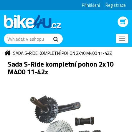
Přihlášení
Registrace
Toggl
navig
SADA S-RIDE KOMPLETNÍ POHON 2X10 M400 11-42Z
Sada S-Ride kompletní pohon 2x10
M400 11-42z